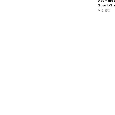
Asymmet
Short-Sl
¥12,130