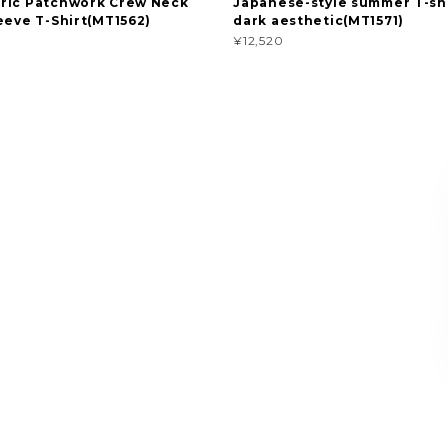
ric Patchwork Crew Neck
Japanese-style summer T-shi
eeve T-Shirt(MT1562)
dark aesthetic(MT1571)
¥12,520