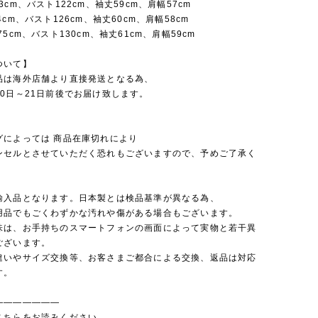
3cm、バスト122cm、袖丈59cm、肩幅57cm
4cm、バスト126cm、袖丈60cm、肩幅58cm
75cm、バスト130cm、袖丈61cm、肩幅59cm
ついて】
品は海外店舗より直接発送となる為、
0日～21日前後でお届け致します。
グによっては 商品在庫切れにより
セルとさせていただく恐れもございますので、予めご了承く
。
輸入品となります。日本製とは検品基準が異なる為、
品でもごくわずかな汚れや傷がある場合もございます。
味は、お手持ちのスマートフォンの画面によって実物と若干異
ございます。
違いやサイズ交換等、お客さまご都合による交換、返品は対応
す。
———————
こちらをお読みください