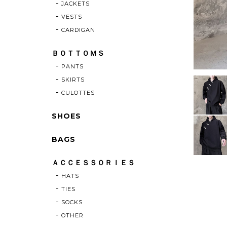
JACKETS
VESTS
CARDIGAN
ＢＯＴＴＯＭＳ
PANTS
SKIRTS
CULOTTES
SHOES
BAGS
ＡＣＣＥＳＳＯＲＩＥＳ
HATS
TIES
SOCKS
OTHER