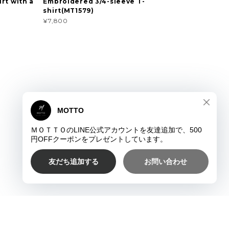
rt with a
Embroidered 3/4-sleeve T-
shirt(MT1579)
¥7,800