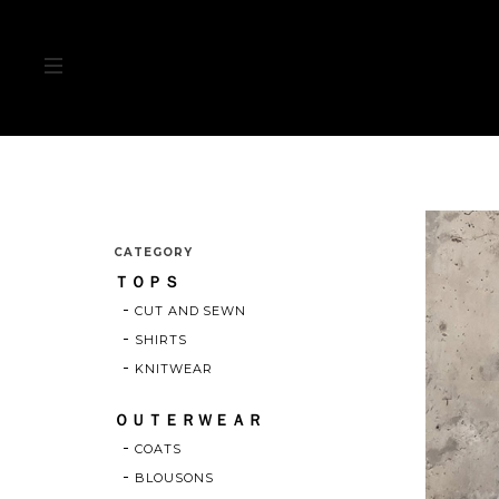
CATEGORY
ＴＯＰＳ
CUT AND SEWN
SHIRTS
KNITWEAR
ＯＵＴＥＲＷＥＡＲ
COATS
BLOUSONS