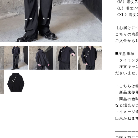
《M》着丈7
《L》着丈7
《XL》着丈
【お届けに
こちらの商
ご入金から1
◼️注意事項
・タイミン
注文キャン
ださいませ
・こちらは
新品未使用
・商品の色
なる場合が
・イメージ
出来かねま
—————
ご購入前に