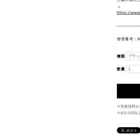
→
https://ww
—————
管理番号：M
種類
数量
※別途送料が
※¥10,00