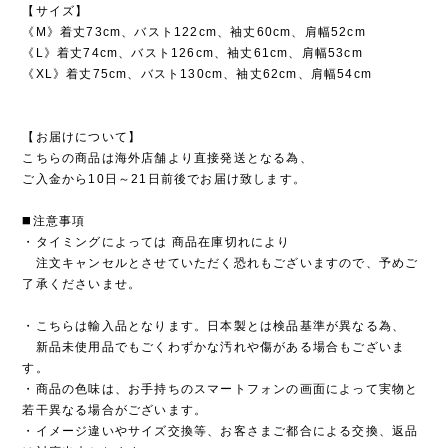
【サイズ】
《M》着丈73cm、バスト122cm、袖丈60cm、肩幅52cm
《L》着丈74cm、バスト126cm、袖丈61cm、肩幅53cm
《XL》着丈75cm、バスト130cm、袖丈62cm、肩幅54cm
【お届けについて】
こちらの商品は海外店舗より直接発送となる為、
ご入金から10日～21日前後でお届け致します。
◼️注意事項
・タイミングによっては 商品在庫切れにより
注文キャンセルとさせていただく恐れもございますので、予めご
了承くださいませ。
・こちらは輸入品となります。日本製とは検品基準が異なる為、
新品未使用品でもごくわずかな汚れや傷がある場合もございま
す。
・商品の色味は、お手持ちのスマートフォンの画面によって実物と
若干異なる場合がございます。
・イメージ違いやサイズ交換等、お客さまご都合による交換、返品