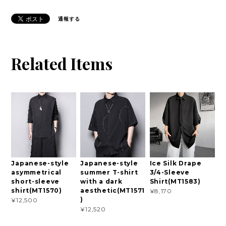
通報する
Related Items
Japanese-style
Japanese-style
Ice Silk Drape
asymmetrical
summer T-shirt
3/4-Sleeve
short-sleeve
with a dark
Shirt(MT1583)
shirt(MT1570)
aesthetic(MT1571
¥8,170
)
¥12,500
¥12,520