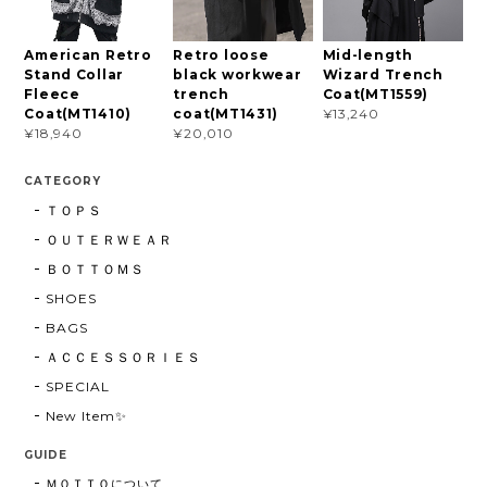
American Retro
Retro loose
Mid-length
Stand Collar
black workwear
Wizard Trench
Fleece
trench
Coat(MT1559)
Coat(MT1410)
coat(MT1431)
¥13,240
¥18,940
¥20,010
CATEGORY
ＴＯＰＳ
ＯＵＴＥＲＷＥＡＲ
ＢＯＴＴＯＭＳ
SHOES
BAGS
ＡＣＣＥＳＳＯＲＩＥＳ
SPECIAL
New Item✨
GUIDE
ＭＯＴＴＯについて