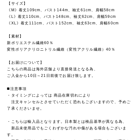
【サイズ】
《M》着丈109cm、バスト144m、袖丈61cm、肩幅58cm
《L》着丈110cm、バスト148cm、袖丈62cm、肩幅59cm
《XL》着丈111cm、バスト152cm、袖丈63cm、肩幅60cm
【素材】
新ポリエステル繊維60％
変性ポリアクリロニトリル繊維（変性アクリル繊維）40％
【お届けについて】
こちらの商品は海外店舗より直接発送となる為、
ご入金から10日～21日前後でお届け致します。
◼️注意事項
・タイミングによっては 商品在庫切れにより
注文キャンセルとさせていただく恐れもございますので、予めご
了承くださいませ。
・こちらは輸入品となります。日本製とは検品基準が異なる為、
新品未使用品でもごくわずかな汚れや傷がある場合もございま
す。