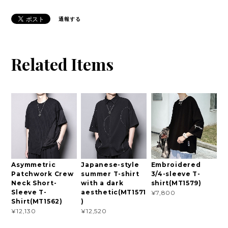
通報する
Related Items
Asymmetric
Japanese-style
Embroidered
Patchwork Crew
summer T-shirt
3/4-sleeve T-
Neck Short-
with a dark
shirt(MT1579)
Sleeve T-
aesthetic(MT1571
¥7,800
Shirt(MT1562)
)
¥12,130
¥12,520