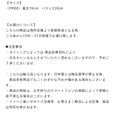
【サイズ】
《FREE》着丈76cm、バスト210cm
【お届けについて】
こちらの商品は海外店舗より直接発送となる為、
ご入金から10日～21日前後でお届け致します。
◼️注意事項
・タイミングによっては 商品在庫切れにより
注文キャンセルとさせていただく恐れもございますので、予めご
了承くださいませ。
・こちらは輸入品となります。日本製とは検品基準が異なる為、
新品未使用品でもごくわずかな汚れや傷がある場合もございま
す。
・商品の色味は、お手持ちのスマートフォンの画面によって実物と
若干異なる場合がございます。
・イメージ違いやサイズ交換等、お客さまご都合による交換、返品
は対応出来かねます。