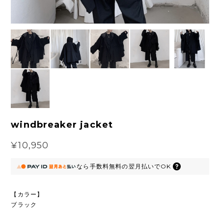
windbreaker jacket
¥10,950
なら
手数料無料の
翌月払いでOK
【カラー】
ブラック