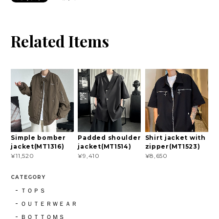
Related Items
Simple bomber
Padded shoulder
Shirt jacket with
jacket(MT1316)
jacket(MT1514)
zipper(MT1523)
¥11,520
¥9,410
¥8,650
CATEGORY
ＴＯＰＳ
ＯＵＴＥＲＷＥＡＲ
ＢＯＴＴＯＭＳ