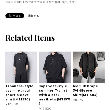
※¥10,000以上のご注文で国内送料が無料になります。
通報する
Related Items
Japanese-style
Japanese-style
Ice Silk Drape
asymmetrical
summer T-shirt
3/4-Sleeve
short-sleeve
with a dark
Shirt(MT1583)
shirt(MT1570)
aesthetic(MT1571
¥8,170
)
¥12,500
¥12,520