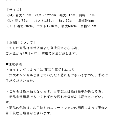
【サイズ】
《M》着丈73cm、バスト122cm、袖丈61cm、肩幅53cm
《L》着丈75cm、バスト124cm、袖丈62cm、肩幅54cm
《XL》着丈78cm、バスト128cm、袖丈63cm、肩幅55cm
【お届けについて】
こちらの商品は海外店舗より直接発送となる為、
ご入金から10日～21日前後でお届け致します。
◼️注意事項
・タイミングによっては 商品在庫切れにより
注文キャンセルとさせていただく恐れもございますので、予めご
了承くださいませ。
・こちらは輸入品となります。日本製とは検品基準が異なる為、
新品未使用品でもごくわずかな汚れや傷がある場合もございま
す。
・商品の色味は、お手持ちのスマートフォンの画面によって実物と
若干異なる場合がございます。