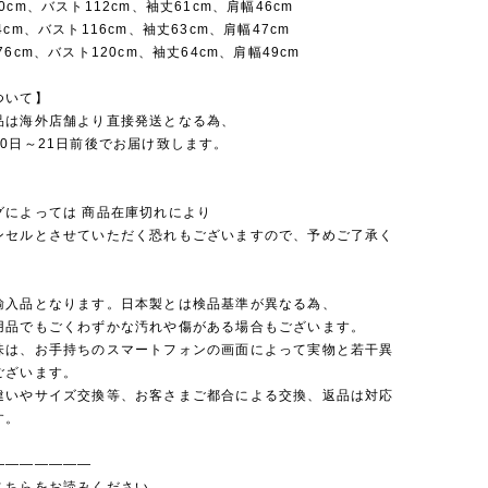
0cm、バスト112cm、袖丈61cm、肩幅46cm
4cm、バスト116cm、袖丈63cm、肩幅47cm
76cm、バスト120cm、袖丈64cm、肩幅49cm
ついて】
品は海外店舗より直接発送となる為、
0日～21日前後でお届け致します。
グによっては 商品在庫切れにより
セルとさせていただく恐れもございますので、予めご了承く
。
輸入品となります。日本製とは検品基準が異なる為、
品でもごくわずかな汚れや傷がある場合もございます。
味は、お手持ちのスマートフォンの画面によって実物と若干異
ございます。
違いやサイズ交換等、お客さまご都合による交換、返品は対応
す。
———————
こちらをお読みください