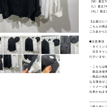
《M》着丈7
《L》着丈7
《XL》着丈
【お届けに
こちらの商
ご入金から1
◼️注意事項
・タイミン
注文キャン
ださいませ
・こちらは
新品未使用
・商品の色
なる場合が
・イメージ
出来かねま
—————
ご購入前に