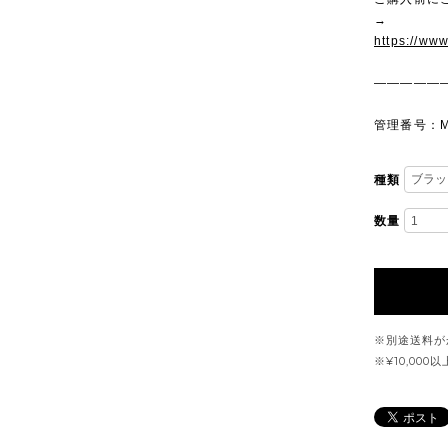
→
https://ww
—————
管理番号：M
種類
数量
※別途送料が
※¥10,00