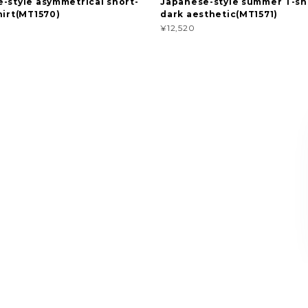
-style asymmetrical short-
Japanese-style summer T-shi
hirt(MT1570)
dark aesthetic(MT1571)
¥12,520