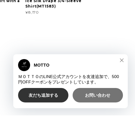
rt with a
Ice Silk Drape 3/4-Sleeve
Shirt(MT1583)
¥8,170