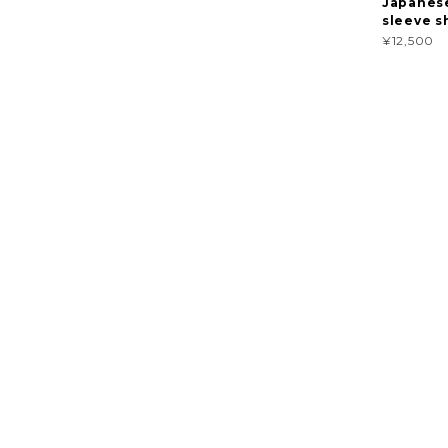
Japanese
sleeve s
¥12,500