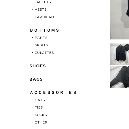
JACKETS
VESTS
CARDIGAN
ＢＯＴＴＯＭＳ
PANTS
SKIRTS
CULOTTES
SHOES
BAGS
ＡＣＣＥＳＳＯＲＩＥＳ
HATS
TIES
SOCKS
OTHER