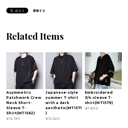
通報する
Related Items
Asymmetric
Japanese-style
Embroidered
Patchwork Crew
summer T-shirt
3/4-sleeve T-
Neck Short-
with a dark
shirt(MT1579)
Sleeve T-
aesthetic(MT1571
¥7,800
Shirt(MT1562)
)
¥12,130
¥12,520