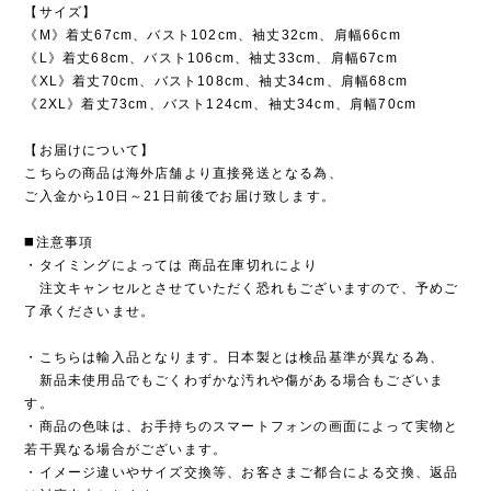
【サイズ】
《M》着丈67cm、バスト102cm、袖丈32cm、肩幅66cm
《L》着丈68cm、バスト106cm、袖丈33cm、肩幅67cm
《XL》着丈70cm、バスト108cm、袖丈34cm、肩幅68cm
《2XL》着丈73cm、バスト124cm、袖丈34cm、肩幅70cm
【お届けについて】
こちらの商品は海外店舗より直接発送となる為、
ご入金から10日～21日前後でお届け致します。
◼️注意事項
・タイミングによっては 商品在庫切れにより
注文キャンセルとさせていただく恐れもございますので、予めご
了承くださいませ。
・こちらは輸入品となります。日本製とは検品基準が異なる為、
新品未使用品でもごくわずかな汚れや傷がある場合もございま
す。
・商品の色味は、お手持ちのスマートフォンの画面によって実物と
若干異なる場合がございます。
・イメージ違いやサイズ交換等、お客さまご都合による交換、返品