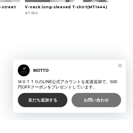
-street
V-neck long-sleeved T-shirt(MT1444)
¥7,650