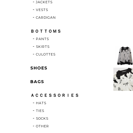
JACKETS
VESTS
CARDIGAN
ＢＯＴＴＯＭＳ
PANTS
SKIRTS
CULOTTES
SHOES
BAGS
ＡＣＣＥＳＳＯＲＩＥＳ
HATS
TIES
SOCKS
OTHER