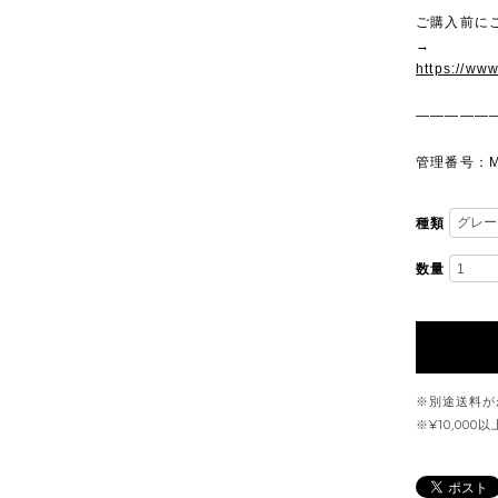
ご購入前に
→
https://ww
—————
管理番号：M
種類
数量
※別途送料が
※¥10,00