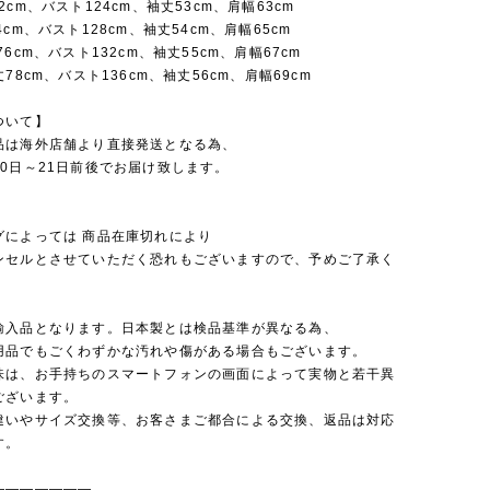
2cm、バスト124cm、袖丈53cm、肩幅63cm
4cm、バスト128cm、袖丈54cm、肩幅65cm
76cm、バスト132cm、袖丈55cm、肩幅67cm
78cm、バスト136cm、袖丈56cm、肩幅69cm
ついて】
品は海外店舗より直接発送となる為、
0日～21日前後でお届け致します。
グによっては 商品在庫切れにより
セルとさせていただく恐れもございますので、予めご了承く
。
輸入品となります。日本製とは検品基準が異なる為、
品でもごくわずかな汚れや傷がある場合もございます。
味は、お手持ちのスマートフォンの画面によって実物と若干異
ございます。
違いやサイズ交換等、お客さまご都合による交換、返品は対応
す。
———————