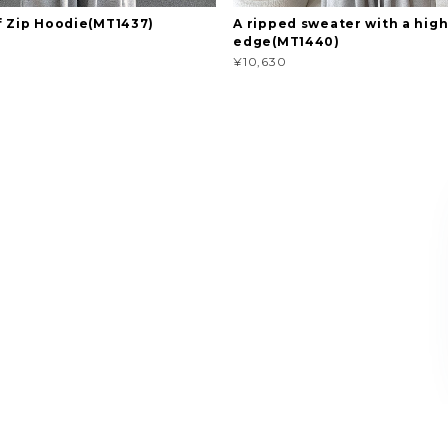
f Zip Hoodie(MT1437)
A ripped sweater with a high
edge(MT1440)
¥10,630