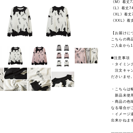
《M》着丈7
《L》着丈7
《XL》着丈
《XXL》着丈
【お届けに
こちらの商
ご入金から1
◼️注意事項
・タイミン
注文キャン
ださいませ
・こちらは
新品未使用
・商品の色
なる場合が
・イメージ
出来かねま
—————