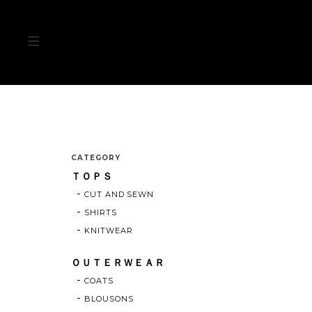
CATEGORY
ＴＯＰＳ
CUT AND SEWN
SHIRTS
KNITWEAR
ＯＵＴＥＲＷＥＡＲ
COATS
BLOUSONS