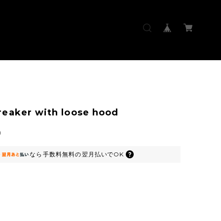
eaker with loose hood
0
なら
手数料無料の
翌月払いでOK