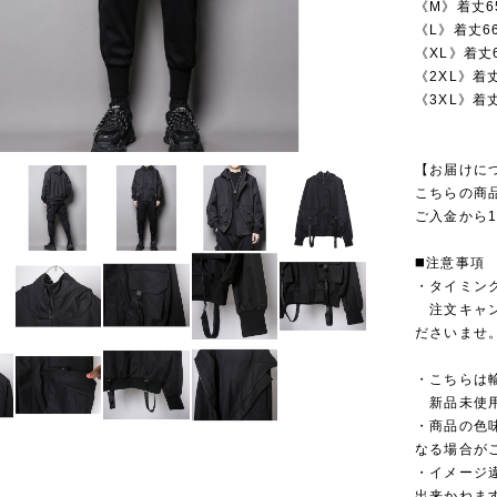
《M》着丈6
《L》着丈66
《XL》着丈
《2XL》着丈
《3XL》着丈
【お届けに
こちらの商
ご入金から1
◼️注意事項
・タイミン
注文キャン
ださいませ
・こちらは
新品未使用
・商品の色
なる場合が
・イメージ
出来かねま