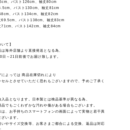
5cm、バスト126cm、袖丈80cm
.5cm、バスト130cm、袖丈81cm
68cm、バスト134cm、袖丈82cm
69.5cm、バスト138cm、袖丈83cm
71cm、バスト142cm、袖丈84cm
ついて】
品は海外店舗より直接発送となる為、
0日～21日前後でお届け致します。
グによっては 商品在庫切れにより
セルとさせていただく恐れもございますので、予めご了承く
。
輸入品となります。日本製とは検品基準が異なる為、
品でもごくわずかな汚れや傷がある場合もございます。
味は、お手持ちのスマートフォンの画面によって実物と若干異
ございます。
違いやサイズ交換等、お客さまご都合による交換、返品は対応
す。