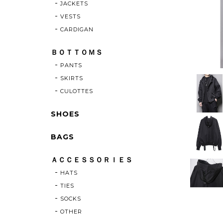
JACKETS
VESTS
CARDIGAN
ＢＯＴＴＯＭＳ
PANTS
SKIRTS
CULOTTES
SHOES
BAGS
ＡＣＣＥＳＳＯＲＩＥＳ
HATS
TIES
SOCKS
OTHER