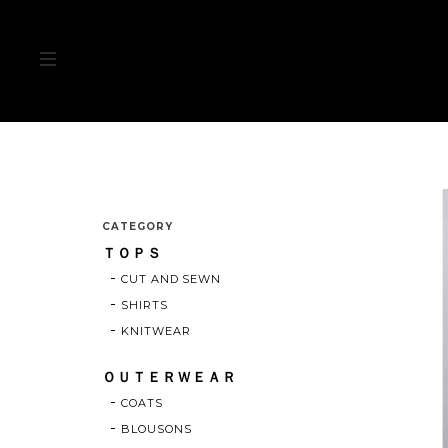
CATEGORY
ＴＯＰＳ
CUT AND SEWN
SHIRTS
KNITWEAR
ＯＵＴＥＲＷＥＡＲ
COATS
BLOUSONS