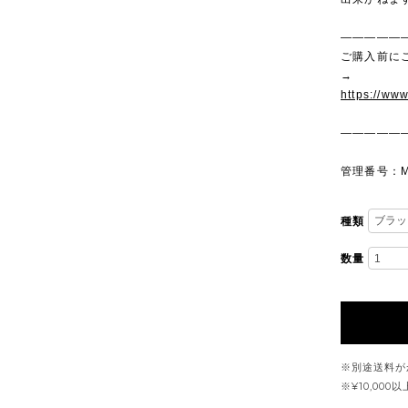
—————
ご購入前に
→
https://ww
—————
管理番号：M
種類
数量
※別途送料が
※¥10,00