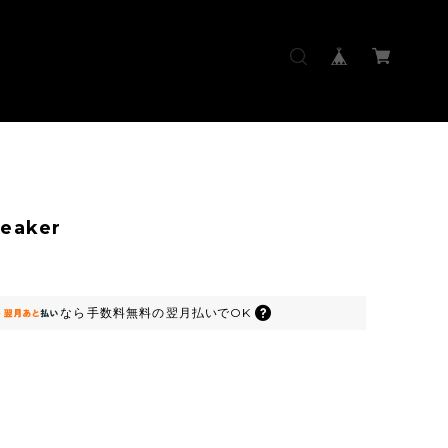
eaker
なら
手数料無料の
翌月払いでOK