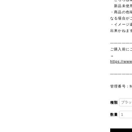
新品未使用
・商品の色
なる場合が
・イメージ
出来かねま
—————
ご購入前に
→
https://ww
—————
管理番号：M
種類
数量