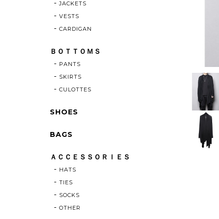
JACKETS
VESTS
CARDIGAN
ＢＯＴＴＯＭＳ
PANTS
SKIRTS
CULOTTES
SHOES
BAGS
ＡＣＣＥＳＳＯＲＩＥＳ
HATS
TIES
SOCKS
OTHER