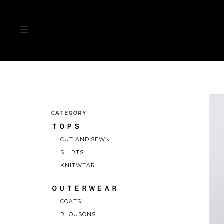
CATEGORY
ＴＯＰＳ
CUT AND SEWN
SHIRTS
KNITWEAR
ＯＵＴＥＲＷＥＡＲ
COATS
BLOUSONS