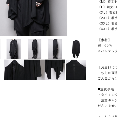
《M》着丈8
《L》着丈81
《XL》着丈
《2XL》着丈
《3XL》着丈
《4XL》着丈
【素材】
綿 65％
スパンデック
【お届けに
こちらの商
ご入金から1
◼️注意事項
・タイミン
注文キャン
ださいませ
・こちらは