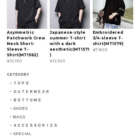
Asymmetric
Japanese-style
Embroidered
Patchwork Crew
summer T-shirt
3/4-sleeve T-
Neck Short-
with a dark
shirt(MT1579)
Sleeve T-
aesthetic(MT1571
¥7,800
Shirt(MT1562)
)
¥12,130
¥12,520
CATEGORY
ＴＯＰＳ
ＯＵＴＥＲＷＥＡＲ
ＢＯＴＴＯＭＳ
SHOES
BAGS
ＡＣＣＥＳＳＯＲＩＥＳ
SPECIAL