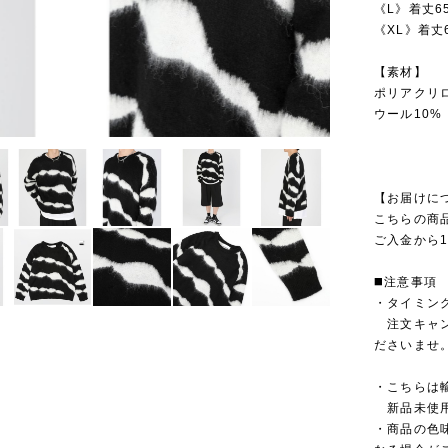
《L》着丈6
《XL》着丈
【素材】
ポリアクリロ
ウール10%
【お届けに
こちらの商
ご入金から1
◼️注意事項
・タイミン
注文キャン
ださいませ
・こちらは
新品未使用
・商品の色