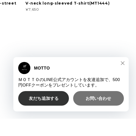
-street
V-neck long-sleeved T-shirt(MT1444)
¥7,650