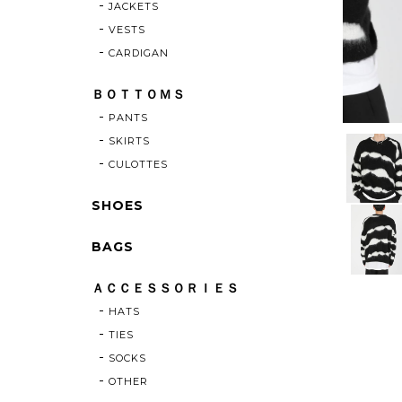
JACKETS
VESTS
CARDIGAN
ＢＯＴＴＯＭＳ
PANTS
SKIRTS
CULOTTES
SHOES
BAGS
ＡＣＣＥＳＳＯＲＩＥＳ
HATS
TIES
SOCKS
OTHER