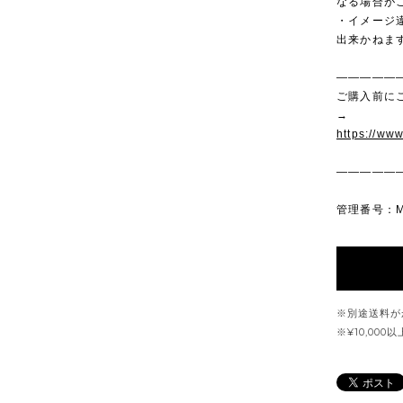
なる場合が
・イメージ
出来かねま
—————
ご購入前に
→
https://ww
—————
管理番号：M
※別途送料が
※¥10,00