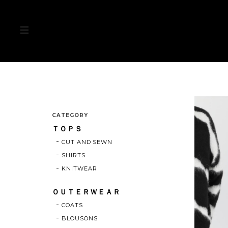
CATEGORY
ＴＯＰＳ
CUT AND SEWN
SHIRTS
KNITWEAR
ＯＵＴＥＲＷＥＡＲ
COATS
BLOUSONS