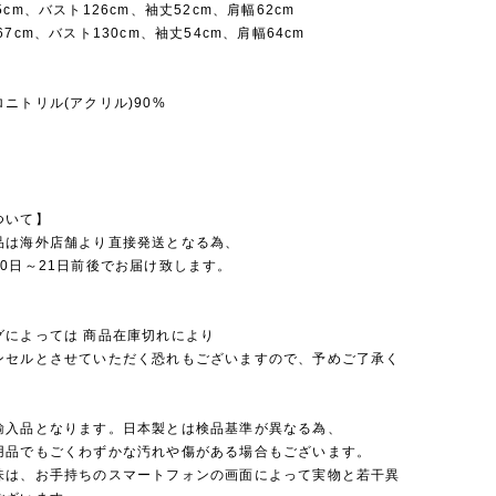
5cm、バスト126cm、袖丈52cm、肩幅62cm
67cm、バスト130cm、袖丈54cm、肩幅64cm
ニトリル(アクリル)90%
ついて】
品は海外店舗より直接発送となる為、
0日～21日前後でお届け致します。
グによっては 商品在庫切れにより
セルとさせていただく恐れもございますので、予めご了承く
。
輸入品となります。日本製とは検品基準が異なる為、
品でもごくわずかな汚れや傷がある場合もございます。
味は、お手持ちのスマートフォンの画面によって実物と若干異