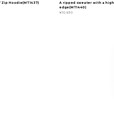
f Zip Hoodie(MT1437)
A ripped sweater with a high
edge(MT1440)
¥10,630