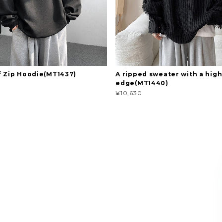
f Zip Hoodie(MT1437)
A ripped sweater with a high
edge(MT1440)
¥10,630