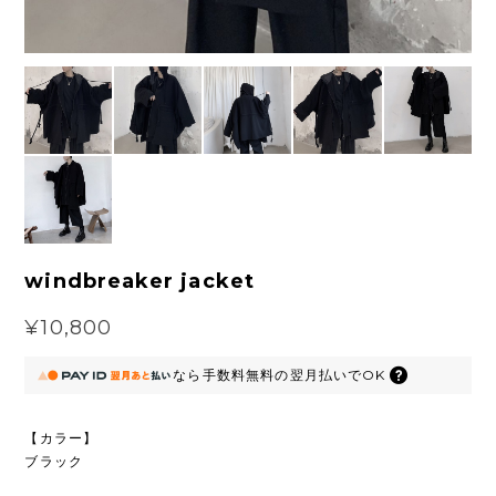
windbreaker jacket
¥10,800
なら
手数料無料の
翌月払いでOK
【カラー】
ブラック