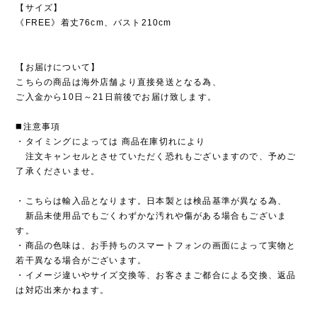
【サイズ】
《FREE》着丈76cm、バスト210cm
【お届けについて】
こちらの商品は海外店舗より直接発送となる為、
ご入金から10日～21日前後でお届け致します。
◼️注意事項
・タイミングによっては 商品在庫切れにより
注文キャンセルとさせていただく恐れもございますので、予めご
了承くださいませ。
・こちらは輸入品となります。日本製とは検品基準が異なる為、
新品未使用品でもごくわずかな汚れや傷がある場合もございま
す。
・商品の色味は、お手持ちのスマートフォンの画面によって実物と
若干異なる場合がございます。
・イメージ違いやサイズ交換等、お客さまご都合による交換、返品
は対応出来かねます。