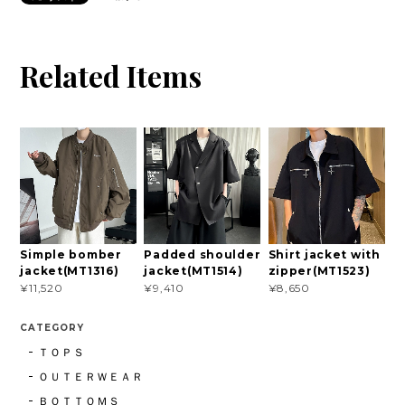
Related Items
Simple bomber
Padded shoulder
Shirt jacket with
jacket(MT1316)
jacket(MT1514)
zipper(MT1523)
¥11,520
¥9,410
¥8,650
CATEGORY
ＴＯＰＳ
ＯＵＴＥＲＷＥＡＲ
ＢＯＴＴＯＭＳ