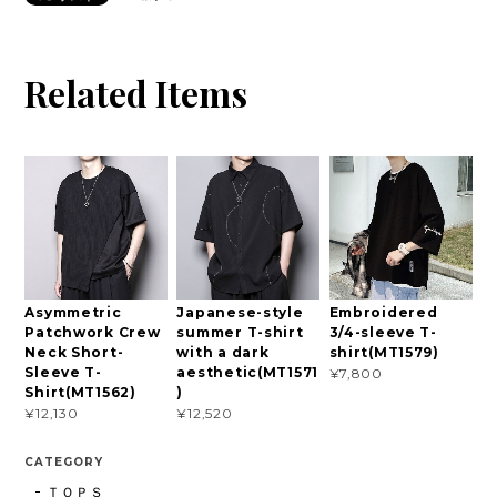
Related Items
Asymmetric
Japanese-style
Embroidered
Patchwork Crew
summer T-shirt
3/4-sleeve T-
Neck Short-
with a dark
shirt(MT1579)
Sleeve T-
aesthetic(MT1571
¥7,800
Shirt(MT1562)
)
¥12,130
¥12,520
CATEGORY
ＴＯＰＳ