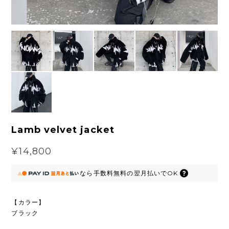
Lamb velvet jacket
¥14,800
なら
手数料無料の
翌月払いでOK
【カラー】
ブラック