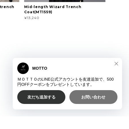
 trench
Mid-length Wizard Trench
Coat(MT1559)
¥13,240