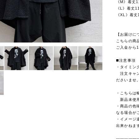
《M》着丈1
《L》着丈1
《XL》着丈
【お届けに
こちらの商
ご入金から1
◼️注意事項
・タイミン
注文キャン
ださいませ
・こちらは
新品未使用
・商品の色
なる場合が
・イメージ
出来かねま
—————