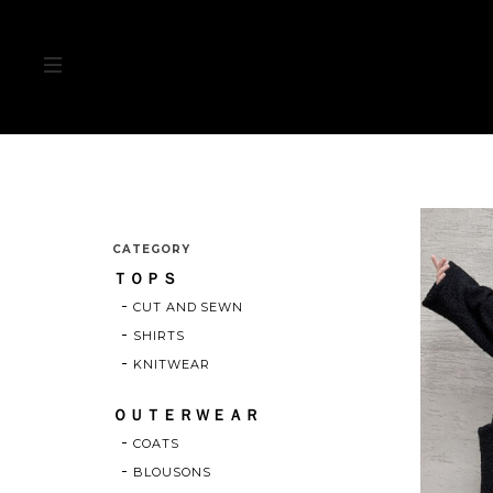
CATEGORY
ＴＯＰＳ
CUT AND SEWN
SHIRTS
KNITWEAR
ＯＵＴＥＲＷＥＡＲ
COATS
BLOUSONS