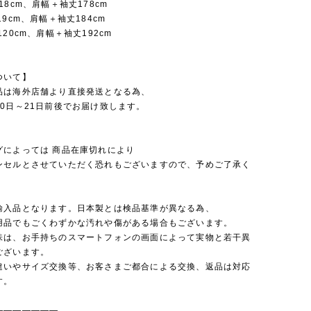
18cm、肩幅＋袖丈178cm
19cm、肩幅＋袖丈184cm
120cm、肩幅＋袖丈192cm
ついて】
品は海外店舗より直接発送となる為、
0日～21日前後でお届け致します。
グによっては 商品在庫切れにより
セルとさせていただく恐れもございますので、予めご了承く
。
輸入品となります。日本製とは検品基準が異なる為、
品でもごくわずかな汚れや傷がある場合もございます。
味は、お手持ちのスマートフォンの画面によって実物と若干異
ございます。
違いやサイズ交換等、お客さまご都合による交換、返品は対応
す。
———————