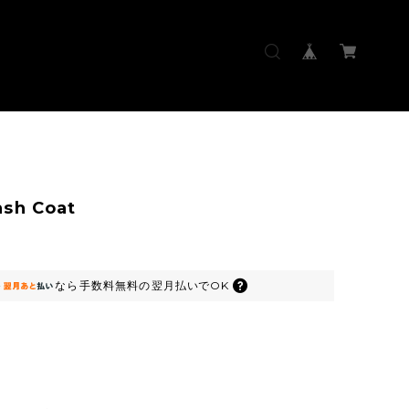
sh Coat
0
なら
手数料無料の
翌月払いでOK