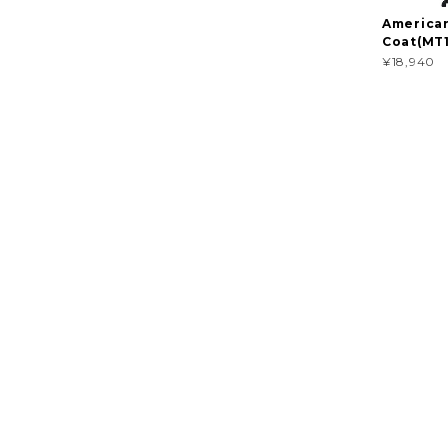
American
Coat(MT1
¥18,940