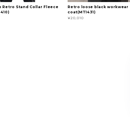
 Retro Stand Collar Fleece
Retro loose black workwear
410)
coat(MT1431)
¥20,010