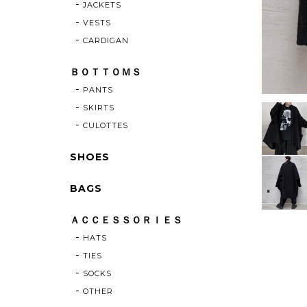
JACKETS
VESTS
CARDIGAN
ＢＯＴＴＯＭＳ
PANTS
SKIRTS
CULOTTES
SHOES
BAGS
ＡＣＣＥＳＳＯＲＩＥＳ
HATS
TIES
SOCKS
OTHER