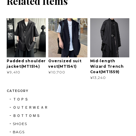
Related Items
Padded shoulder
Oversized suit
Mid-length
jacket(MT1514)
vest(MT1541)
Wizard Trench
Coat(MT1559)
¥9,410
¥10,700
¥13,240
CATEGORY
ＴＯＰＳ
ＯＵＴＥＲＷＥＡＲ
ＢＯＴＴＯＭＳ
SHOES
BAGS