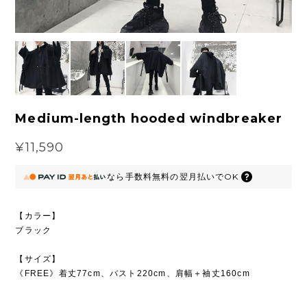
Medium-length hooded windbreaker
¥11,590
なら
手数料無料の
翌月払いでOK
【カラー】
ブラック
【サイズ】
《FREE》着丈77cm、バスト220cm、肩幅＋袖丈160cm