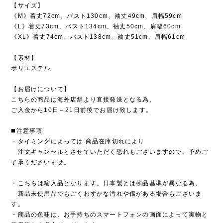
【サイズ】
《M》着丈72cm、バスト130cm、袖丈49cm、肩幅59cm
《L》着丈73cm、バスト134cm、袖丈50cm、肩幅60cm
《XL》着丈74cm、バスト138cm、袖丈51cm、肩幅61cm
【素材】
ポリエステル
【お届けについて】
こちらの商品は海外店舗より直接発送となる為、
ご入金から10日～21日前後でお届け致します。
◼️注意事項
・タイミングによっては 商品在庫切れにより
注文キャンセルとさせていただく恐れもございますので、予めご
了承くださいませ。
・こちらは輸入品となります。日本製とは検品基準が異なる為、
新品未使用品でもごくわずかな汚れや傷がある場合もございま
す。
・商品の色味は、お手持ちのスマートフォンの画面によって実物と