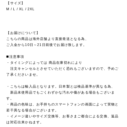
【サイズ】
M / L / XL / 2XL
【お届けについて】
こちらの商品は海外店舗より直接発送となる為、
ご入金から10日～21日前後でお届け致します。
◼️注意事項
・タイミングによっては 商品在庫切れにより
注文キャンセルとさせていただく恐れもございますので、予めご
了承くださいませ。
・こちらは輸入品となります。日本製とは検品基準が異なる為、
新品未使用品でもごくわずかな汚れや傷がある場合もございま
す。
・商品の色味は、お手持ちのスマートフォンの画面によって実物と
若干異なる場合がございます。
・イメージ違いやサイズ交換等、お客さまご都合による交換、返品
は対応出来かねます。