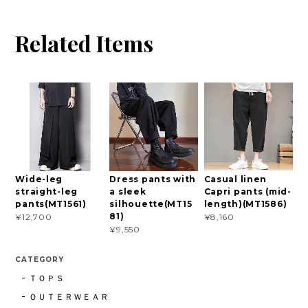
Related Items
Wide-leg
Dress pants with
Casual linen
straight-leg
a sleek
Capri pants (mid-
pants(MT1561)
silhouette(MT15
length)(MT1586)
81)
¥12,700
¥8,160
¥9,550
CATEGORY
ＴＯＰＳ
ＯＵＴＥＲＷＥＡＲ