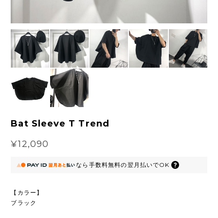
Bat Sleeve T Trend
¥12,090
なら
手数料無料の
翌月払いでOK
【カラー】
ブラック