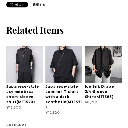
通報する
Related Items
Japanese-style
Japanese-style
Ice Silk Drape
asymmetrical
summer T-shirt
3/4-Sleeve
short-sleeve
with a dark
Shirt(MT1583)
shirt(MT1570)
aesthetic(MT1571
¥8,170
)
¥12,500
¥12,520
CATEGORY