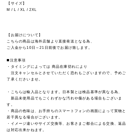
【サイズ】
M / L / XL / 2XL
【お届けについて】
こちらの商品は海外店舗より直接発送となる為、
ご入金から10日～21日前後でお届け致します。
◼️注意事項
・タイミングによっては 商品在庫切れにより
注文キャンセルとさせていただく恐れもございますので、予めご
了承くださいませ。
・こちらは輸入品となります。日本製とは検品基準が異なる為、
新品未使用品でもごくわずかな汚れや傷がある場合もございま
す。
・商品の色味は、お手持ちのスマートフォンの画面によって実物と
若干異なる場合がございます。
・イメージ違いやサイズ交換等、お客さまご都合による交換、返品
は対応出来かねます。