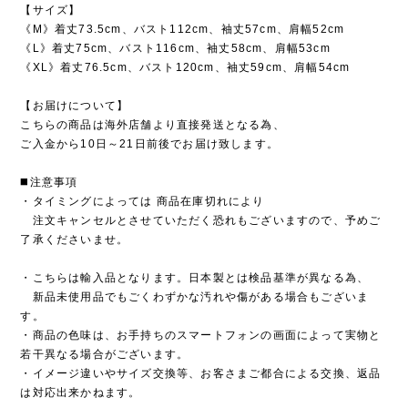
【サイズ】
《M》着丈73.5cm、バスト112cm、袖丈57cm、肩幅52cm
《L》着丈75cm、バスト116cm、袖丈58cm、肩幅53cm
《XL》着丈76.5cm、バスト120cm、袖丈59cm、肩幅54cm
【お届けについて】
こちらの商品は海外店舗より直接発送となる為、
ご入金から10日～21日前後でお届け致します。
◼️注意事項
・タイミングによっては 商品在庫切れにより
注文キャンセルとさせていただく恐れもございますので、予めご
了承くださいませ。
・こちらは輸入品となります。日本製とは検品基準が異なる為、
新品未使用品でもごくわずかな汚れや傷がある場合もございま
す。
・商品の色味は、お手持ちのスマートフォンの画面によって実物と
若干異なる場合がございます。
・イメージ違いやサイズ交換等、お客さまご都合による交換、返品
は対応出来かねます。