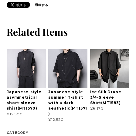
通報する
Related Items
Japanese-style
Japanese-style
Ice Silk Drape
asymmetrical
summer T-shirt
3/4-Sleeve
short-sleeve
with a dark
Shirt(MT1583)
shirt(MT1570)
aesthetic(MT1571
¥8,170
)
¥12,500
¥12,520
CATEGORY