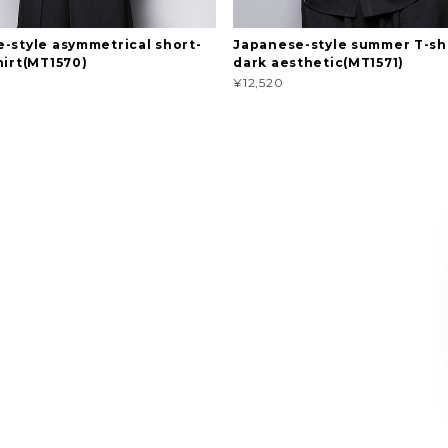
-style asymmetrical short-
Japanese-style summer T-shi
hirt(MT1570)
dark aesthetic(MT1571)
¥12,520