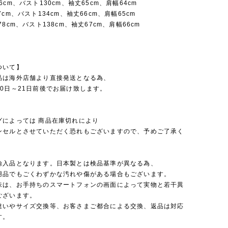
6cm、バスト130cm、袖丈65cm、肩幅64cm
7cm、バスト134cm、袖丈66cm、肩幅65cm
78cm、バスト138cm、袖丈67cm、肩幅66cm
ついて】
品は海外店舗より直接発送となる為、
0日～21日前後でお届け致します。
グによっては 商品在庫切れにより
セルとさせていただく恐れもございますので、予めご了承く
。
輸入品となります。日本製とは検品基準が異なる為、
品でもごくわずかな汚れや傷がある場合もございます。
味は、お手持ちのスマートフォンの画面によって実物と若干異
ございます。
違いやサイズ交換等、お客さまご都合による交換、返品は対応
す。