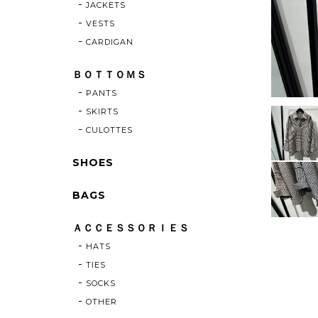
JACKETS
VESTS
CARDIGAN
ＢＯＴＴＯＭＳ
PANTS
SKIRTS
CULOTTES
SHOES
BAGS
ＡＣＣＥＳＳＯＲＩＥＳ
HATS
TIES
SOCKS
OTHER