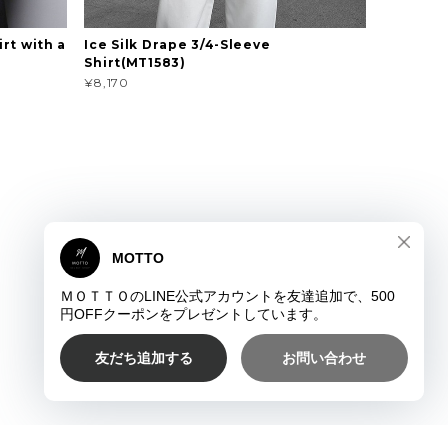
rt with a
Ice Silk Drape 3/4-Sleeve
Shirt(MT1583)
¥8,170