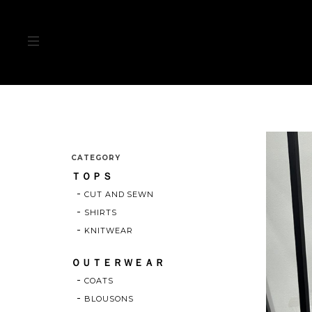
CATEGORY
ＴＯＰＳ
CUT AND SEWN
SHIRTS
KNITWEAR
ＯＵＴＥＲＷＥＡＲ
COATS
BLOUSONS