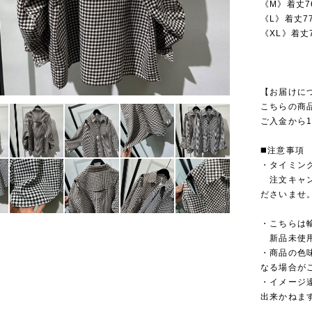
《M》着丈7
《L》着丈7
《XL》着丈
【お届けに
こちらの商
ご入金から1
◼️注意事項
・タイミン
注文キャン
ださいませ
・こちらは
新品未使用
・商品の色
なる場合が
・イメージ
出来かねま