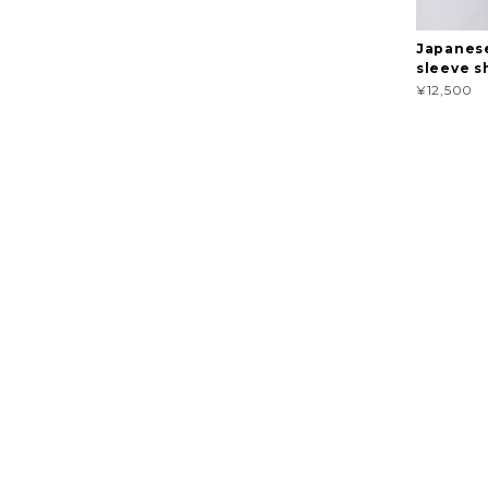
Japanese
sleeve s
¥12,500