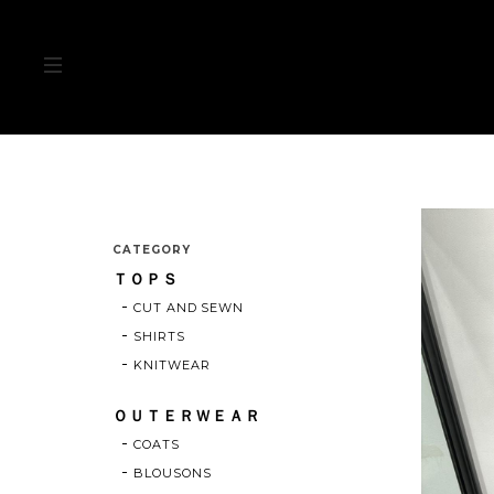
CATEGORY
ＴＯＰＳ
CUT AND SEWN
SHIRTS
KNITWEAR
ＯＵＴＥＲＷＥＡＲ
COATS
BLOUSONS