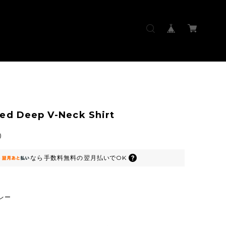
ed Deep V-Neck Shirt
0
なら
手数料無料の
翌月払いでOK
レー