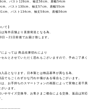
9cm、バスト126cm、袖丈56cm、肩幅54cm
0cm、バスト130cm、袖丈57cm、肩幅55cm
81cm、バスト134cm、袖丈58cm、肩幅56cm
ついて】
品は海外店舗より直接発送となる為、
0日～21日前後でお届け致します。
グによっては 商品在庫切れにより
セルとさせていただく恐れもございますので、予めご了承く
。
輸入品となります。日本製とは検品基準が異なる為、
品でもごくわずかな汚れや傷がある場合もございます。
味は、お手持ちのスマートフォンの画面によって実物と若干異
ございます。
違いやサイズ交換等、お客さまご都合による交換、返品は対応
す。
———————