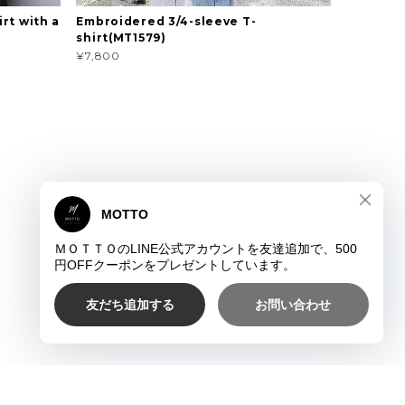
rt with a
Embroidered 3/4-sleeve T-
shirt(MT1579)
¥7,800