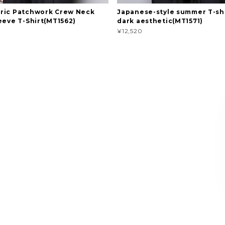
ric Patchwork Crew Neck
Japanese-style summer T-shi
eeve T-Shirt(MT1562)
dark aesthetic(MT1571)
¥12,520