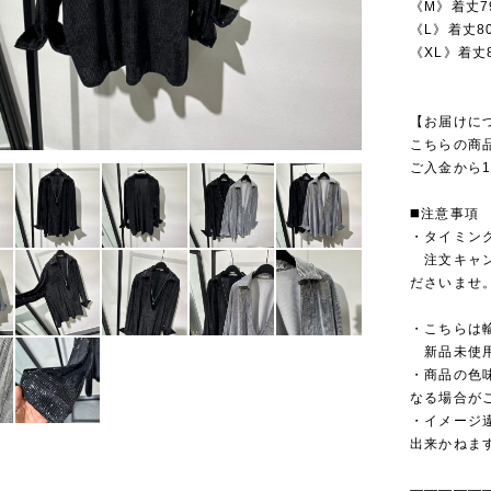
《M》着丈7
《L》着丈8
《XL》着丈
【お届けに
こちらの商
ご入金から1
◼️注意事項
・タイミン
注文キャン
ださいませ
・こちらは
新品未使用
・商品の色
なる場合が
・イメージ
出来かねま
—————