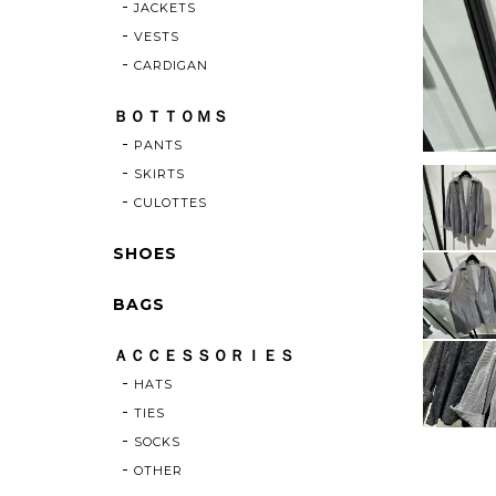
JACKETS
VESTS
CARDIGAN
ＢＯＴＴＯＭＳ
PANTS
SKIRTS
CULOTTES
SHOES
BAGS
ＡＣＣＥＳＳＯＲＩＥＳ
HATS
TIES
SOCKS
OTHER