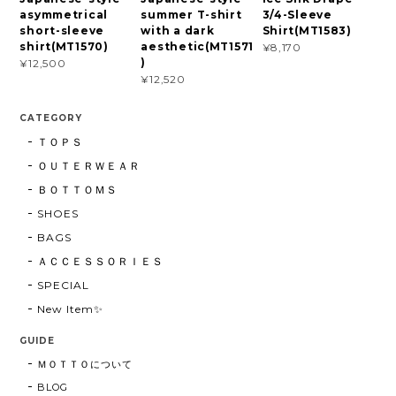
asymmetrical
summer T-shirt
3/4-Sleeve
short-sleeve
with a dark
Shirt(MT1583)
shirt(MT1570)
aesthetic(MT1571
¥8,170
)
¥12,500
¥12,520
CATEGORY
ＴＯＰＳ
ＯＵＴＥＲＷＥＡＲ
ＢＯＴＴＯＭＳ
SHOES
BAGS
ＡＣＣＥＳＳＯＲＩＥＳ
SPECIAL
New Item✨
GUIDE
ＭＯＴＴＯについて
BLOG