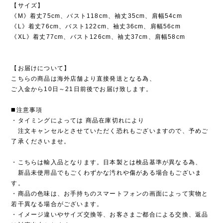
【サイズ】
《M》着丈75cm、バスト118cm、袖丈35cm、肩幅54cm
《L》着丈76cm、バスト122cm、袖丈36cm、肩幅56cm
《XL》着丈77cm、バスト126cm、袖丈37cm、肩幅58cm
【お届けについて】
こちらの商品は海外店舗より直接発送となる為、
ご入金から10日～21日前後でお届け致します。
◼️注意事項
・タイミングによっては 商品在庫切れにより
注文キャンセルとさせていただく恐れもございますので、予めご
了承くださいませ。
・こちらは輸入品となります。日本製とは検品基準が異なる為、
新品未使用品でもごくわずかな汚れや傷がある場合もございま
す。
・商品の色味は、お手持ちのスマートフォンの画面によって実物と
若干異なる場合がございます。
・イメージ違いやサイズ交換等、お客さまご都合による交換、返品