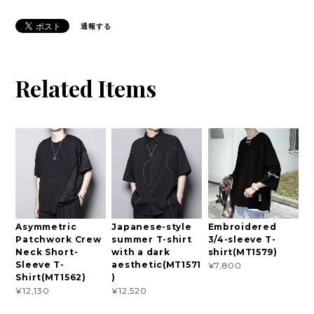
通報する
Related Items
Asymmetric
Japanese-style
Embroidered
Patchwork Crew
summer T-shirt
3/4-sleeve T-
Neck Short-
with a dark
shirt(MT1579)
Sleeve T-
aesthetic(MT1571
¥7,800
Shirt(MT1562)
)
¥12,130
¥12,520