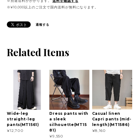
※別途送料がかかります。
送料を確認する
※¥10,000以上のご注文で国内送料が無料になります。
通報する
Related Items
Wide-leg
Dress pants with
Casual linen
straight-leg
a sleek
Capri pants (mid-
pants(MT1561)
silhouette(MT15
length)(MT1586)
81)
¥12,700
¥8,160
¥9,550