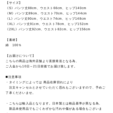
【サイズ】
《S》パンツ丈88cm、ウエスト66cm、ヒップ140cm
《M》パンツ丈89cm、ウエスト70cm、ヒップ144cm
《L》パンツ丈90cm、ウエスト74cm、ヒップ148cm
《XL》パンツ丈91cm、ウエスト78cm、ヒップ152cm
《2XL》パンツ丈92cm、ウエスト82cm、ヒップ156cm
【素材】
綿 100％
【お届けについて】
こちらの商品は海外店舗より直接発送となる為、
ご入金から10日～21日前後でお届け致します。
◼️注意事項
・タイミングによっては 商品在庫切れにより
注文キャンセルとさせていただく恐れもございますので、予めご
了承くださいませ。
・こちらは輸入品となります。日本製とは検品基準が異なる為、
新品未使用品でもごくわずかな汚れや傷がある場合もございま