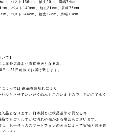
9cm、バスト136cm、袖丈20m、肩幅74cm
1cm、バスト140cm、袖丈21cm、肩幅76cm
3cm、バスト144cm、袖丈22cm、肩幅78cm
ついて】
品は海外店舗より直接発送となる為、
0日～21日前後でお届け致します。
グによっては 商品在庫切れにより
セルとさせていただく恐れもございますので、予めご了承く
。
輸入品となります。日本製とは検品基準が異なる為、
品でもごくわずかな汚れや傷がある場合もございます。
味は、お手持ちのスマートフォンの画面によって実物と若干異
ございます。