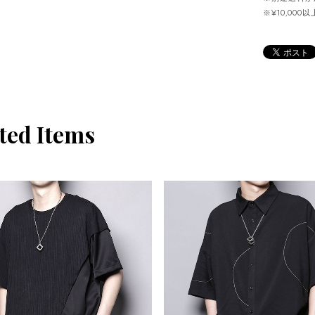
※¥10,00
ted Items