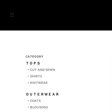
CATEGORY
ＴＯＰＳ
CUT AND SEWN
SHIRTS
KNITWEAR
ＯＵＴＥＲＷＥＡＲ
COATS
BLOUSONS