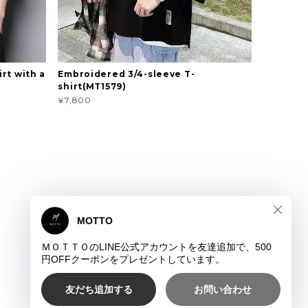
rt with a
Embroidered 3/4-sleeve T-
shirt(MT1579)
¥7,800