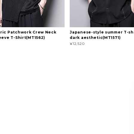
ric Patchwork Crew Neck
Japanese-style summer T-shi
eeve T-Shirt(MT1562)
dark aesthetic(MT1571)
¥12,520