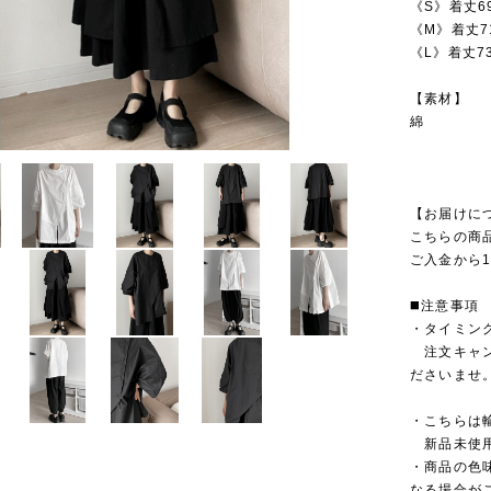
《S》着丈6
《M》着丈7
《L》着丈7
【素材】
綿
【お届けに
こちらの商
ご入金から1
◼️注意事項
・タイミン
注文キャン
ださいませ
・こちらは
新品未使用
・商品の色
なる場合が