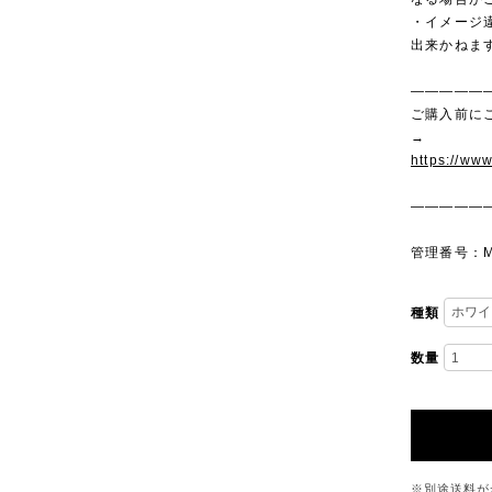
・イメージ
出来かねま
—————
ご購入前に
→
https://ww
—————
管理番号：M
種類
数量
※別途送料が