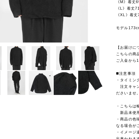
《M》着丈6
《L》着丈7
《XL》着丈
モデル173
【お届けに
こちらの商
ご入金から1
◼️注意事項
・タイミン
注文キャン
ださいませ
・こちらは
新品未使用
・商品の色
なる場合が
・イメージ
出来かねま