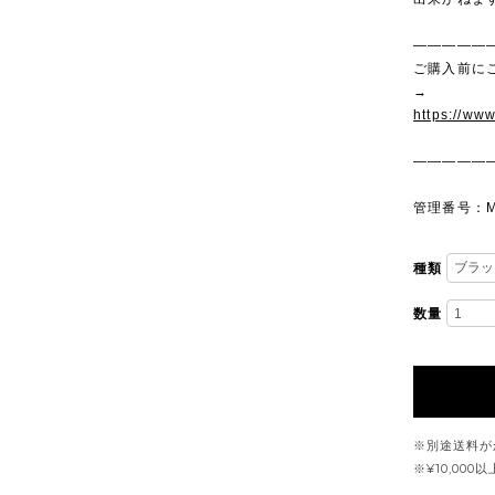
—————
ご購入前に
→
https://ww
—————
管理番号：M
種類
数量
※別途送料が
※¥10,00