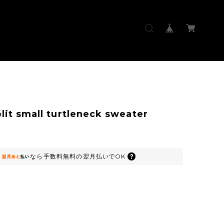
lit small turtleneck sweater
なら
手数料無料の
翌月払いでOK