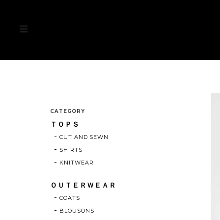
CATEGORY
ＴＯＰＳ
CUT AND SEWN
SHIRTS
KNITWEAR
ＯＵＴＥＲＷＥＡＲ
COATS
BLOUSONS