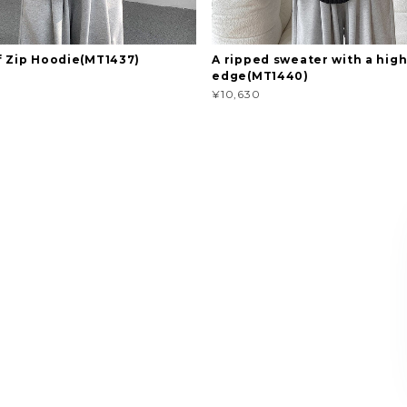
f Zip Hoodie(MT1437)
A ripped sweater with a high
edge(MT1440)
¥10,630