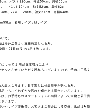
9cm、バスト120cm、袖丈50cm、肩幅60cm
1cm、バスト124cm、袖丈52cm、肩幅62cm
73cm、バスト128cm、袖丈54cm、肩幅64cm
cm/55kg 着用サイズ：Mサイズ
ついて】
品は海外店舗より直接発送となる為、
0日～21日前後でお届け致します。
グによっては 商品在庫切れにより
セルとさせていただく恐れもございますので、予めご了承く
。
輸入品となります。日本製とは検品基準が異なる為、
品でもごくわずかな汚れや傷がある場合もございます。
味は、お手持ちのスマートフォンの画面によって実物と若干異
ございます。
違いやサイズ交換等、お客さまご都合による交換、返品は対応
す。