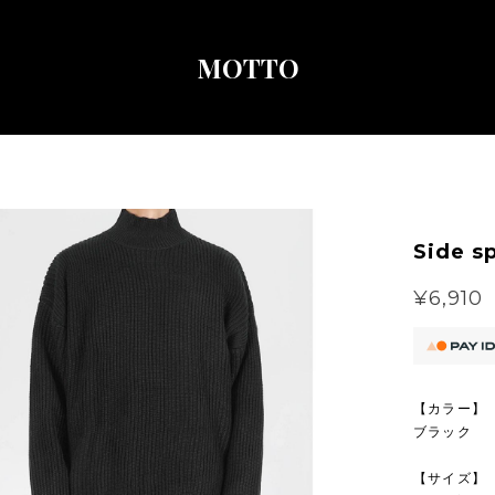
MOTTO
Side sp
¥6,910
【カラー】
ブラック
【サイズ】