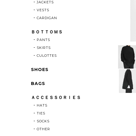
JACKETS
VESTS
CARDIGAN
ＢＯＴＴＯＭＳ
PANTS
SKIRTS
CULOTTES
SHOES
BAGS
ＡＣＣＥＳＳＯＲＩＥＳ
HATS
TIES
SOCKS
OTHER