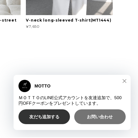
-street
V-neck long-sleeved T-shirt(MT1444)
¥7,650