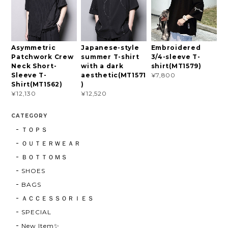
Asymmetric
Japanese-style
Embroidered
Patchwork Crew
summer T-shirt
3/4-sleeve T-
Neck Short-
with a dark
shirt(MT1579)
Sleeve T-
aesthetic(MT1571
¥7,800
Shirt(MT1562)
)
¥12,130
¥12,520
CATEGORY
ＴＯＰＳ
ＯＵＴＥＲＷＥＡＲ
ＢＯＴＴＯＭＳ
SHOES
BAGS
ＡＣＣＥＳＳＯＲＩＥＳ
SPECIAL
New Item✨