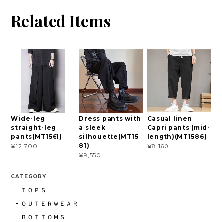
Related Items
Wide-leg
Dress pants with
Casual linen
straight-leg
a sleek
Capri pants (mid-
pants(MT1561)
silhouette(MT15
length)(MT1586)
81)
¥12,700
¥8,160
¥9,550
CATEGORY
ＴＯＰＳ
ＯＵＴＥＲＷＥＡＲ
ＢＯＴＴＯＭＳ