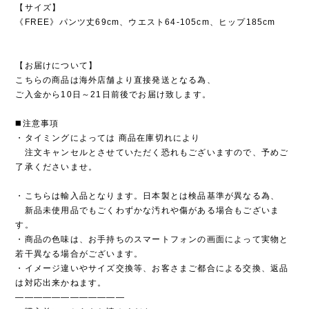
【サイズ】
《FREE》パンツ丈69cm、ウエスト64-105cm、ヒップ185cm
【お届けについて】
こちらの商品は海外店舗より直接発送となる為、
ご入金から10日～21日前後でお届け致します。
◼️注意事項
・タイミングによっては 商品在庫切れにより
注文キャンセルとさせていただく恐れもございますので、予めご
了承くださいませ。
・こちらは輸入品となります。日本製とは検品基準が異なる為、
新品未使用品でもごくわずかな汚れや傷がある場合もございま
す。
・商品の色味は、お手持ちのスマートフォンの画面によって実物と
若干異なる場合がございます。
・イメージ違いやサイズ交換等、お客さまご都合による交換、返品
は対応出来かねます。
————————————