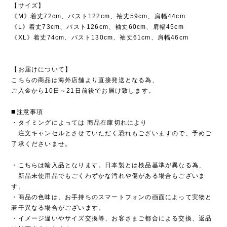
【サイズ】
《M》着丈72cm、バスト122cm、袖丈59cm、肩幅44cm
《L》着丈73cm、バスト126cm、袖丈60cm、肩幅45cm
《XL》着丈74cm、バスト130cm、袖丈61cm、肩幅46cm
【お届けについて】
こちらの商品は海外店舗より直接発送となる為、
ご入金から10日～21日前後でお届け致します。
◼️注意事項
・タイミングによっては 商品在庫切れにより
注文キャンセルとさせていただく恐れもございますので、予めご
了承くださいませ。
・こちらは輸入品となります。日本製とは検品基準が異なる為、
新品未使用品でもごくわずかな汚れや傷がある場合もございま
す。
・商品の色味は、お手持ちのスマートフォンの画面によって実物と
若干異なる場合がございます。
・イメージ違いやサイズ交換等、お客さまご都合による交換、返品