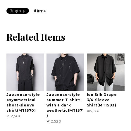
通報する
Related Items
Japanese-style
Japanese-style
Ice Silk Drape
asymmetrical
summer T-shirt
3/4-Sleeve
short-sleeve
with a dark
Shirt(MT1583)
shirt(MT1570)
aesthetic(MT1571
¥8,170
)
¥12,500
¥12,520