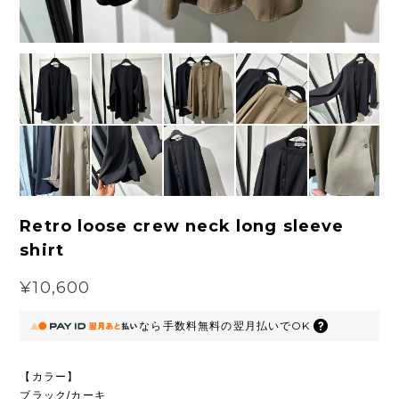
Retro loose crew neck long sleeve
shirt
¥10,600
なら
手数料無料の
翌月払いでOK
【カラー】
ブラック/カーキ