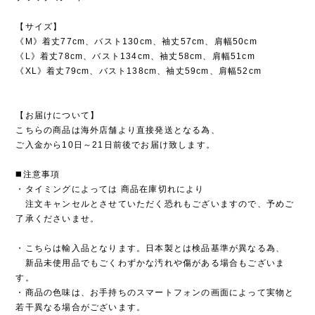
【サイズ】
《M》着丈77cm、バスト130cm、袖丈57cm、肩幅50cm
《L》着丈78cm、バスト134cm、袖丈58cm、肩幅51cm
《XL》着丈79cm、バスト138cm、袖丈59cm、肩幅52cm
【お届けについて】
こちらの商品は海外店舗より直接発送となる為、
ご入金から10日～21日前後でお届け致します。
◼️注意事項
・タイミングによっては 商品在庫切れにより
注文キャンセルとさせていただく恐れもございますので、予めご
了承くださいませ。
・こちらは輸入品となります。日本製とは検品基準が異なる為、
新品未使用品でもごくわずかな汚れや傷がある場合もございま
す。
・商品の色味は、お手持ちのスマートフォンの画面によって実物と
若干異なる場合がございます。