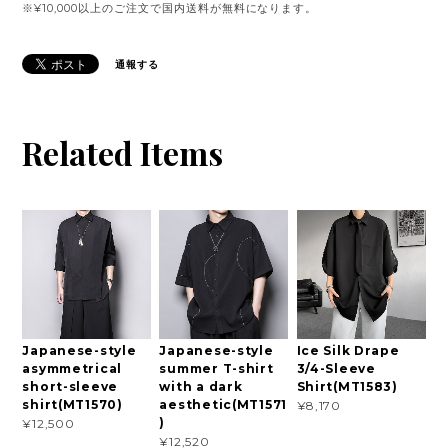
※¥10,000以上のご注文で国内送料が無料になります。
通報する
Related Items
Japanese-style
Japanese-style
Ice Silk Drape
asymmetrical
summer T-shirt
3/4-Sleeve
short-sleeve
with a dark
Shirt(MT1583)
shirt(MT1570)
aesthetic(MT1571
¥8,170
)
¥12,500
¥12,520