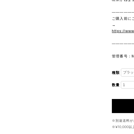
—————
ご購入前に
→
https://ww
—————
管理番号：M
種類
数量
※別途送料が
※¥10,00