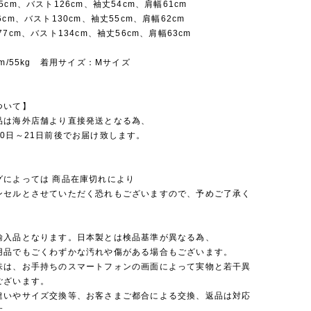
5cm、バスト126cm、袖丈54cm、肩幅61cm
6cm、バスト130cm、袖丈55cm、肩幅62cm
77cm、バスト134cm、袖丈56cm、肩幅63cm
cm/55kg 着用サイズ：Mサイズ
ついて】
品は海外店舗より直接発送となる為、
0日～21日前後でお届け致します。
グによっては 商品在庫切れにより
セルとさせていただく恐れもございますので、予めご了承く
。
輸入品となります。日本製とは検品基準が異なる為、
品でもごくわずかな汚れや傷がある場合もございます。
味は、お手持ちのスマートフォンの画面によって実物と若干異
ございます。
違いやサイズ交換等、お客さまご都合による交換、返品は対応
す。