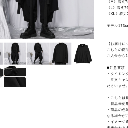
《M》着丈7
《L》着丈7
《XL》着丈
モデル173
【お届けに
こちらの商
ご入金から1
◼️注意事項
・タイミン
注文キャン
ださいませ
・こちらは
新品未使用
・商品の色
なる場合が
・イメージ
出来かねま