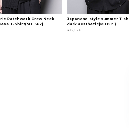
ric Patchwork Crew Neck
Japanese-style summer T-shi
eeve T-Shirt(MT1562)
dark aesthetic(MT1571)
¥12,520