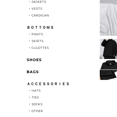
JACKETS
VESTS
CARDIGAN
ＢＯＴＴＯＭＳ
PANTS
SKIRTS
CULOTTES
SHOES
BAGS
ＡＣＣＥＳＳＯＲＩＥＳ
HATS
TIES
SOCKS
OTHER