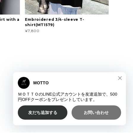
rt with a
Embroidered 3/4-sleeve T-
shirt(MT1579)
¥7,800