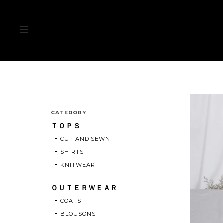
CATEGORY
ＴＯＰＳ
CUT AND SEWN
SHIRTS
KNITWEAR
ＯＵＴＥＲＷＥＡＲ
COATS
BLOUSONS