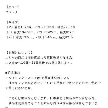
【カラー】
ブラック
【サイズ】
《M》着丈132cm、バスト138cm、袖丈79.5cm
《L》着丈134.5cm、バスト142cm、袖丈81cm
《XL》着丈137cm、バスト146cm、袖丈82.5c
【お届けについて】
こちらの商品は海外店舗より直接発送となる為、
ご入金から10日～21日前後でお届け致します。
◼️注意事項
・タイミングによっては 商品在庫切れにより
注文キャンセルとさせていただく恐れもございますので、予めご
了承くださいませ。
・こちらは輸入品となります。日本製とは検品基準が異なる為、
新品未使用品でもごくわずかな汚れや傷がある場合もございま