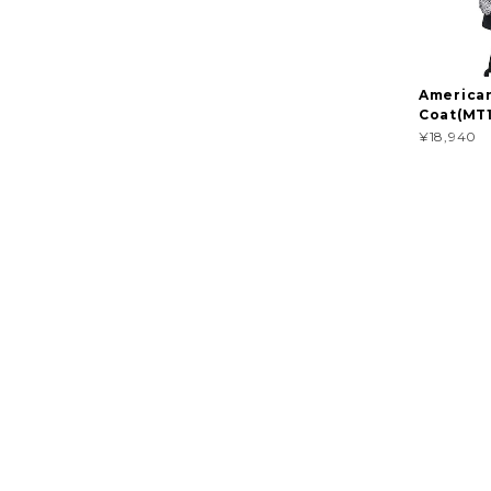
American
Coat(MT1
¥18,940