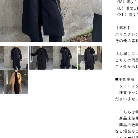
《M》着丈1
《L》着丈11
《XL》着丈1
【素材】
ポリエチレン
その他の素
【お届けに
こちらの商
ご入金から1
◼️注意事項
・タイミン
注文キャン
ださいませ
・こちらは
新品未使用
・商品の色
なる場合が
・イメージ