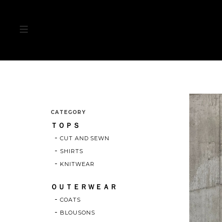
CATEGORY
ＴＯＰＳ
CUT AND SEWN
SHIRTS
KNITWEAR
ＯＵＴＥＲＷＥＡＲ
COATS
BLOUSONS