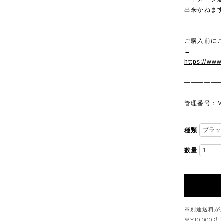
出来かねま
—————
ご購入前に
→
https://ww
—————
管理番号：M
種類
数量
※別途送料が
※¥10,00