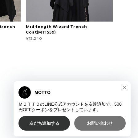
 trench
Mid-length Wizard Trench
Coat(MT1559)
¥13,240