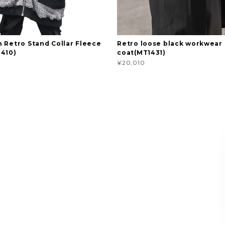
 Retro Stand Collar Fleece
Retro loose black workwear
410)
coat(MT1431)
¥20,010