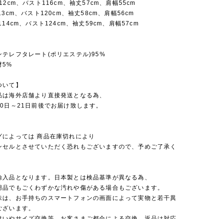
12cm、バスト116cm、袖丈57cm、肩幅55cm
3cm、バスト120cm、袖丈58cm、肩幅56cm
14cm、バスト124cm、袖丈59cm、肩幅57cm
テレフタレート(ポリエステル)95%
材5%
ついて】
品は海外店舗より直接発送となる為、
0日～21日前後でお届け致します。
グによっては 商品在庫切れにより
セルとさせていただく恐れもございますので、予めご了承く
。
輸入品となります。日本製とは検品基準が異なる為、
品でもごくわずかな汚れや傷がある場合もございます。
味は、お手持ちのスマートフォンの画面によって実物と若干異
ございます。
違いやサイズ交換等、お客さまご都合による交換、返品は対応