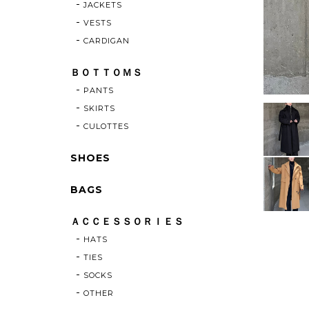
JACKETS
VESTS
CARDIGAN
ＢＯＴＴＯＭＳ
PANTS
SKIRTS
CULOTTES
SHOES
BAGS
ＡＣＣＥＳＳＯＲＩＥＳ
HATS
TIES
SOCKS
OTHER