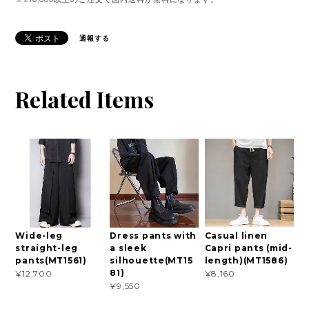
通報する
Related Items
Wide-leg
Dress pants with
Casual linen
straight-leg
a sleek
Capri pants (mid-
pants(MT1561)
silhouette(MT15
length)(MT1586)
81)
¥12,700
¥8,160
¥9,550