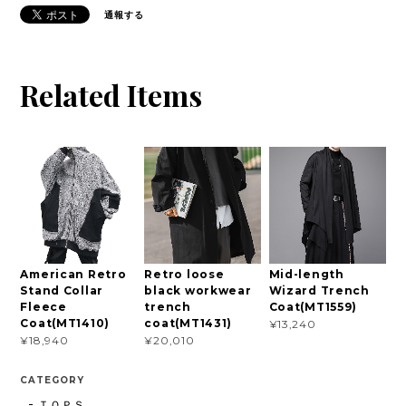
通報する
Related Items
American Retro
Retro loose
Mid-length
Stand Collar
black workwear
Wizard Trench
Fleece
trench
Coat(MT1559)
Coat(MT1410)
coat(MT1431)
¥13,240
¥18,940
¥20,010
CATEGORY
ＴＯＰＳ