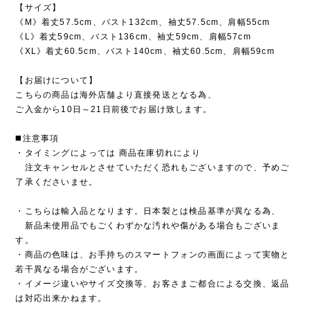
【サイズ】
《M》着丈57.5cm、バスト132cm、袖丈57.5cm、肩幅55cm
《L》着丈59cm、バスト136cm、袖丈59cm、肩幅57cm
《XL》着丈60.5cm、バスト140cm、袖丈60.5cm、肩幅59cm
【お届けについて】
こちらの商品は海外店舗より直接発送となる為、
ご入金から10日～21日前後でお届け致します。
◼️注意事項
・タイミングによっては 商品在庫切れにより
注文キャンセルとさせていただく恐れもございますので、予めご
了承くださいませ。
・こちらは輸入品となります。日本製とは検品基準が異なる為、
新品未使用品でもごくわずかな汚れや傷がある場合もございま
す。
・商品の色味は、お手持ちのスマートフォンの画面によって実物と
若干異なる場合がございます。
・イメージ違いやサイズ交換等、お客さまご都合による交換、返品
は対応出来かねます。