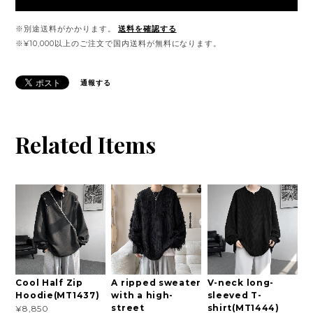
※別途送料がかかります。
送料を確認する
※¥10,000以上のご注文で国内送料が無料になります。
通報する
Related Items
Cool Half Zip
A ripped sweater
V-neck long-
Hoodie(MT1437)
with a high-
sleeved T-
street
shirt(MT1444)
¥8,850