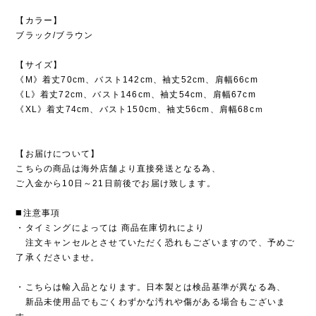
【カラー】
ブラック/ブラウン
【サイズ】
《M》着丈70cm、バスト142cm、袖丈52cm、肩幅66cm
《L》着丈72cm、バスト146cm、袖丈54cm、肩幅67cm
《XL》着丈74cm、バスト150cm、袖丈56cm、肩幅68cｍ
【お届けについて】
こちらの商品は海外店舗より直接発送となる為、
ご入金から10日～21日前後でお届け致します。
◼️注意事項
・タイミングによっては 商品在庫切れにより
注文キャンセルとさせていただく恐れもございますので、予めご
了承くださいませ。
・こちらは輸入品となります。日本製とは検品基準が異なる為、
新品未使用品でもごくわずかな汚れや傷がある場合もございま