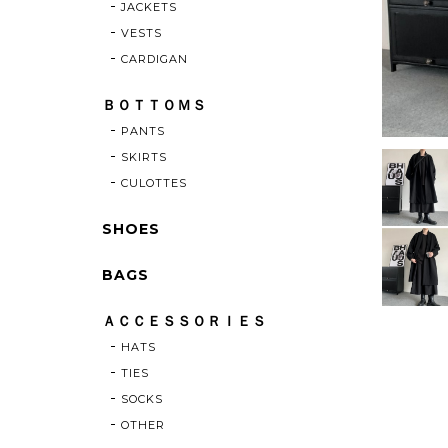
JACKETS
VESTS
CARDIGAN
ＢＯＴＴＯＭＳ
PANTS
SKIRTS
CULOTTES
SHOES
BAGS
ＡＣＣＥＳＳＯＲＩＥＳ
HATS
TIES
SOCKS
OTHER