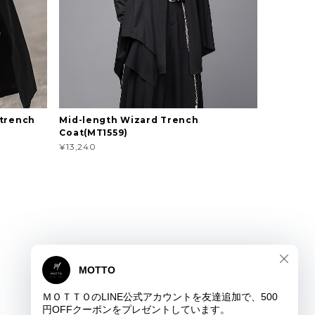
 trench
Mid-length Wizard Trench
Coat(MT1559)
¥13,240