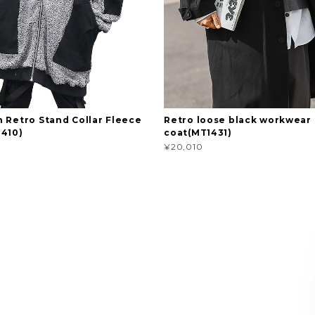
 Retro Stand Collar Fleece
Retro loose black workwear
410)
coat(MT1431)
¥20,010