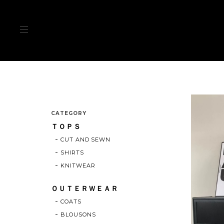
CATEGORY
ＴＯＰＳ
CUT AND SEWN
SHIRTS
KNITWEAR
ＯＵＴＥＲＷＥＡＲ
COATS
BLOUSONS