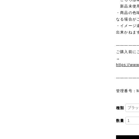
新品未使用
・商品の色
なる場合が
・イメージ
出来かねま
—————
ご購入前に
→
https://ww
—————
管理番号：M
種類
数量