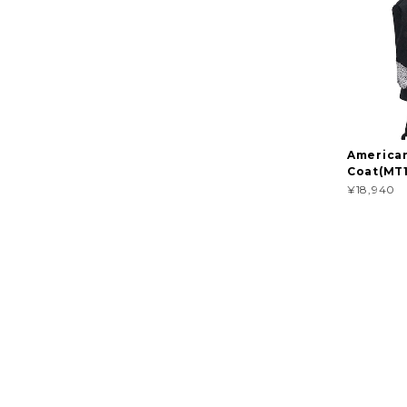
American
Coat(MT1
¥18,940