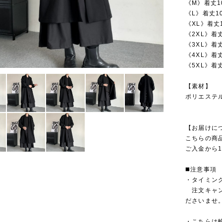
《M》着丈1
《L》着丈10
《XL》着丈1
《2XL》着丈
《3XL》着丈
《4XL》着丈
《5XL》着丈
【素材】
ポリエステル
【お届けに
こちらの商
ご入金から1
◼️注意事項
・タイミン
注文キャン
ださいませ
・こちらは