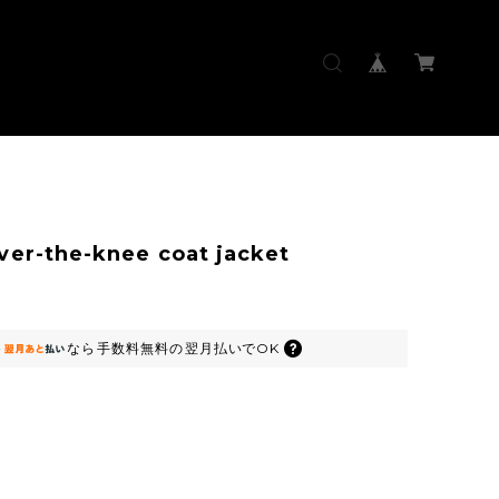
ver-the-knee coat jacket
0
なら
手数料無料の
翌月払いでOK