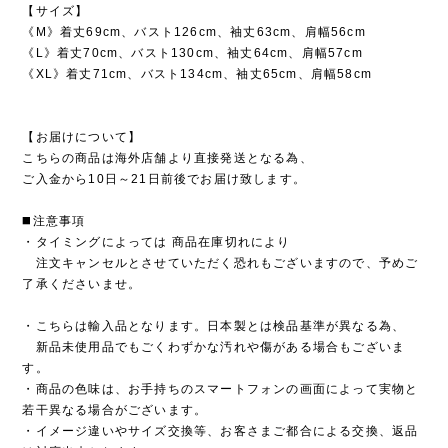
【サイズ】
《M》着丈69cm、バスト126cm、袖丈63cm、肩幅56cm
《L》着丈70cm、バスト130cm、袖丈64cm、肩幅57cm
《XL》着丈71cm、バスト134cm、袖丈65cm、肩幅58cm
【お届けについて】
こちらの商品は海外店舗より直接発送となる為、
ご入金から10日～21日前後でお届け致します。
◼️注意事項
・タイミングによっては 商品在庫切れにより
注文キャンセルとさせていただく恐れもございますので、予めご
了承くださいませ。
・こちらは輸入品となります。日本製とは検品基準が異なる為、
新品未使用品でもごくわずかな汚れや傷がある場合もございま
す。
・商品の色味は、お手持ちのスマートフォンの画面によって実物と
若干異なる場合がございます。
・イメージ違いやサイズ交換等、お客さまご都合による交換、返品