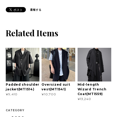
通報する
Related Items
Padded shoulder
Oversized suit
Mid-length
jacket(MT1514)
vest(MT1541)
Wizard Trench
Coat(MT1559)
¥9,410
¥10,700
¥13,240
CATEGORY