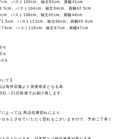
7cm、バスト100cm、袖丈63cm、肩幅41cm
.5cm、バスト104cm、袖丈64cm、肩幅42.5cm
0cm、バスト108cm、袖丈65cm、肩幅44cm
1.5cm、バスト112cm、袖丈66cm、肩幅45.5cm
73cm、バスト116cm、袖丈67cm、肩幅47cm
0％
5％
ル5％
ついて】
品は海外店舗より直接発送となる為、
0日～21日前後でお届け致します。
グによっては 商品在庫切れにより
セルとさせていただく恐れもございますので、予めご了承く
。
輸入品となります。日本製とは検品基準が異なる為、