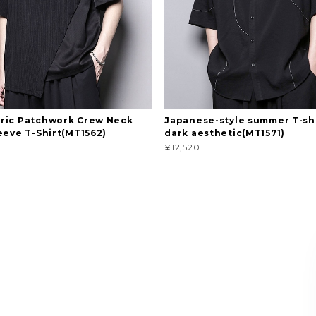
ric Patchwork Crew Neck
Japanese-style summer T-shi
eeve T-Shirt(MT1562)
dark aesthetic(MT1571)
¥12,520