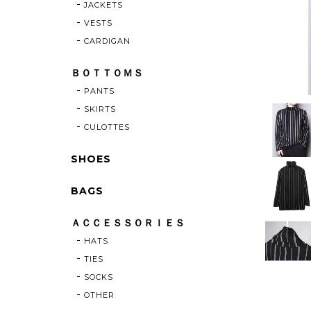
JACKETS
VESTS
CARDIGAN
ＢＯＴＴＯＭＳ
PANTS
SKIRTS
CULOTTES
SHOES
BAGS
ＡＣＣＥＳＳＯＲＩＥＳ
HATS
TIES
SOCKS
OTHER