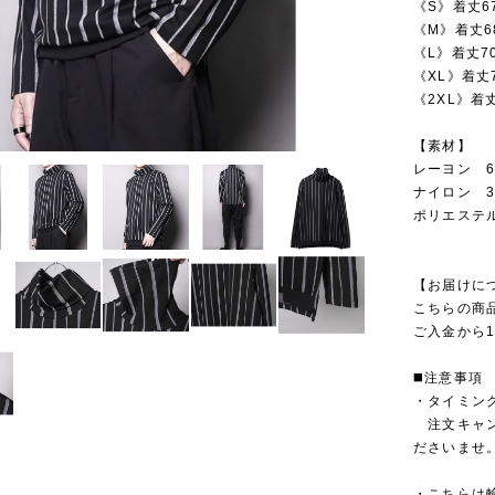
《S》着丈6
《M》着丈68
《L》着丈7
《XL》着丈7
《2XL》着丈
【素材】
レーヨン 6
ナイロン 3
ポリエステ
【お届けに
こちらの商
ご入金から1
◼️注意事項
・タイミン
注文キャン
ださいませ
・こちらは