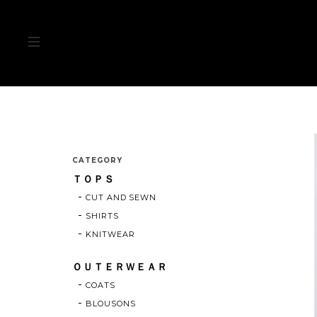
CATEGORY
ＴＯＰＳ
CUT AND SEWN
SHIRTS
KNITWEAR
ＯＵＴＥＲＷＥＡＲ
COATS
BLOUSONS