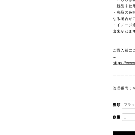
新品未使用
・商品の色
なる場合が
・イメージ
出来かねま
—————
ご購入前に
→
https://ww
—————
管理番号：M
種類
数量