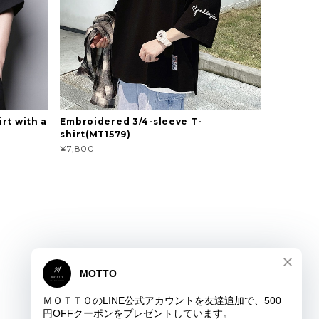
rt with a
Embroidered 3/4-sleeve T-
shirt(MT1579)
¥7,800