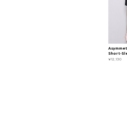
Asymmet
Short-Sl
¥12,130