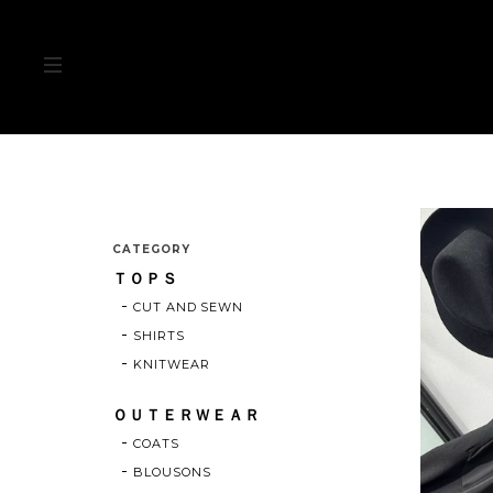
CATEGORY
ＴＯＰＳ
CUT AND SEWN
SHIRTS
KNITWEAR
ＯＵＴＥＲＷＥＡＲ
COATS
BLOUSONS