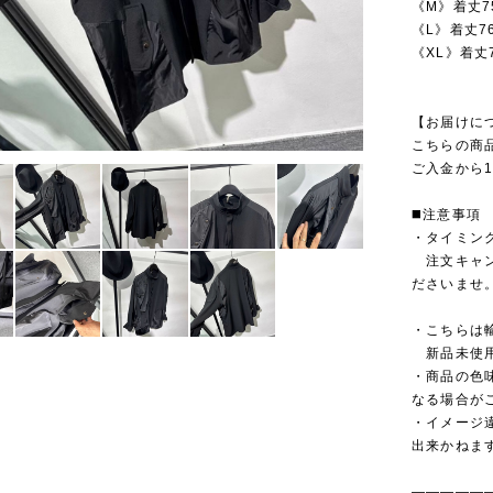
《M》着丈7
《L》着丈7
《XL》着丈
【お届けに
こちらの商
ご入金から1
◼️注意事項
・タイミン
注文キャン
ださいませ
・こちらは
新品未使用
・商品の色
なる場合が
・イメージ
出来かねま
—————