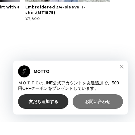
rt with a
Embroidered 3/4-sleeve T-
shirt(MT1579)
¥7,800