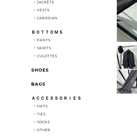
JACKETS
VESTS
CARDIGAN
ＢＯＴＴＯＭＳ
PANTS
SKIRTS
CULOTTES
SHOES
BAGS
ＡＣＣＥＳＳＯＲＩＥＳ
HATS
TIES
SOCKS
OTHER