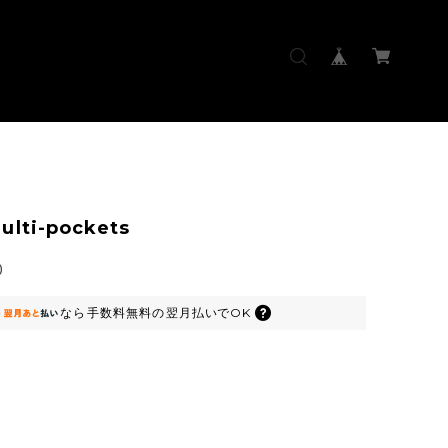
ulti-pockets
0
なら
手数料無料の
翌月払いでOK