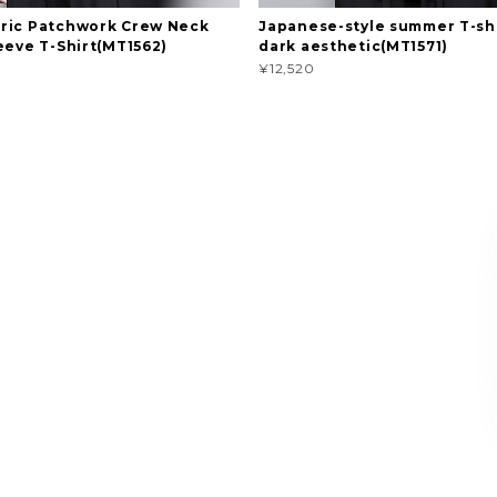
ric Patchwork Crew Neck
Japanese-style summer T-shi
eeve T-Shirt(MT1562)
dark aesthetic(MT1571)
¥12,520