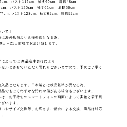
5cm、バスト116cm、袖丈60cm、肩幅48cm
6cm、バスト120cm、袖丈61cm、肩幅50cm
77cm、バスト128cm、袖丈62cm、肩幅52cm
ついて】
品は海外店舗より直接発送となる為、
0日～21日前後でお届け致します。
グによっては 商品在庫切れにより
セルとさせていただく恐れもございますので、予めご了承く
。
輸入品となります。日本製とは検品基準が異なる為、
品でもごくわずかな汚れや傷がある場合もございます。
味は、お手持ちのスマートフォンの画面によって実物と若干異
ございます。
違いやサイズ交換等、お客さまご都合による交換、返品は対応
す。
———————