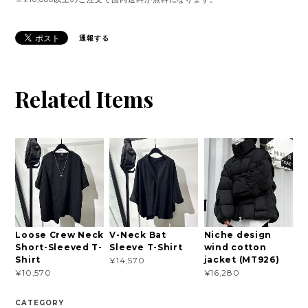
通報する
Related Items
Loose Crew Neck
V-Neck Bat
Niche design
Short-Sleeved T-
Sleeve T-Shirt
wind cotton
Shirt
jacket (MT926)
¥14,570
¥10,570
¥16,280
CATEGORY