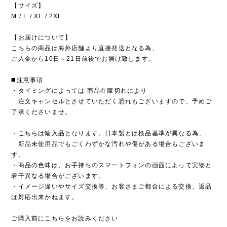
【サイズ】
M / L / XL / 2XL
【お届けについて】
こちらの商品は海外店舗より直接発送となる為、
ご入金から10日～21日前後でお届け致します。
◼️注意事項
・タイミングによっては 商品在庫切れにより
注文キャンセルとさせていただく恐れもございますので、予めご
了承くださいませ。
・こちらは輸入品となります。日本製とは検品基準が異なる為、
新品未使用品でもごくわずかな汚れや傷がある場合もございま
す。
・商品の色味は、お手持ちのスマートフォンの画面によって実物と
若干異なる場合がございます。
・イメージ違いやサイズ交換等、お客さまご都合による交換、返品
は対応出来かねます。
————————————
ご購入前にこちらをお読みください