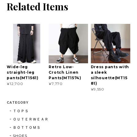
Related Items
Wide-leg
Retro Low-
Dress pants with
straight-leg
Crotch Linen
a sleek
pants(MT1561)
Pants(MT1574)
silhouette(MT15
81)
¥12,700
¥7,770
¥9,550
CATEGORY
ＴＯＰＳ
ＯＵＴＥＲＷＥＡＲ
ＢＯＴＴＯＭＳ
SHOES