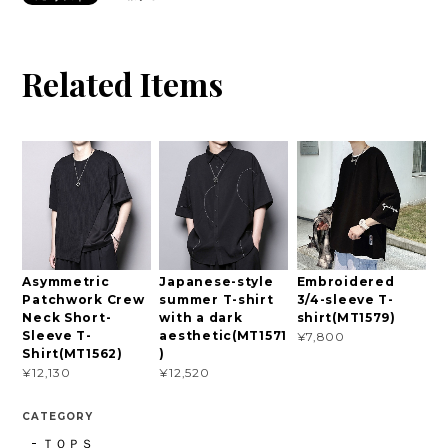
Related Items
Asymmetric
Japanese-style
Embroidered
Patchwork Crew
summer T-shirt
3/4-sleeve T-
Neck Short-
with a dark
shirt(MT1579)
Sleeve T-
aesthetic(MT1571
¥7,800
Shirt(MT1562)
)
¥12,130
¥12,520
CATEGORY
ＴＯＰＳ