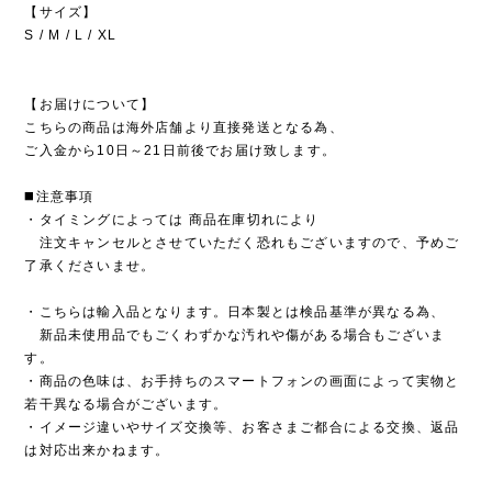
【サイズ】
S / M / L / XL
【お届けについて】
こちらの商品は海外店舗より直接発送となる為、
ご入金から10日～21日前後でお届け致します。
◼️注意事項
・タイミングによっては 商品在庫切れにより
注文キャンセルとさせていただく恐れもございますので、予めご
了承くださいませ。
・こちらは輸入品となります。日本製とは検品基準が異なる為、
新品未使用品でもごくわずかな汚れや傷がある場合もございま
す。
・商品の色味は、お手持ちのスマートフォンの画面によって実物と
若干異なる場合がございます。
・イメージ違いやサイズ交換等、お客さまご都合による交換、返品
は対応出来かねます。