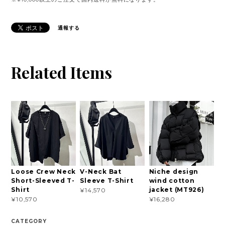
通報する
Related Items
Loose Crew Neck
V-Neck Bat
Niche design
Short-Sleeved T-
Sleeve T-Shirt
wind cotton
Shirt
jacket (MT926)
¥14,570
¥10,570
¥16,280
CATEGORY