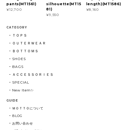
pants(MT1561)
silhouette(MT15
length)(MT1586)
81)
¥12,700
¥8,160
¥9,550
CATEGORY
ＴＯＰＳ
ＯＵＴＥＲＷＥＡＲ
ＢＯＴＴＯＭＳ
SHOES
BAGS
ＡＣＣＥＳＳＯＲＩＥＳ
SPECIAL
New Item✨
GUIDE
ＭＯＴＴＯについて
BLOG
お問い合わせ