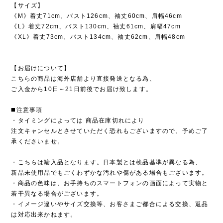
【サイズ】
《M》着丈71cm、バスト126cm、袖丈60cm、肩幅46cm
《L》着丈72cm、バスト130cm、袖丈61cm、肩幅47cm
《XL》着丈73cm、バスト134cm、袖丈62cm、肩幅48cm
【お届けについて】
こちらの商品は海外店舗より直接発送となる為、
ご入金から10日～21日前後でお届け致します。
◼️注意事項
・タイミングによっては 商品在庫切れにより
注文キャンセルとさせていただく恐れもございますので、予めご了
承くださいませ。
・こちらは輸入品となります。日本製とは検品基準が異なる為、
新品未使用品でもごくわずかな汚れや傷がある場合もございます。
・商品の色味は、お手持ちのスマートフォンの画面によって実物と
若干異なる場合がございます。
・イメージ違いやサイズ交換等、お客さまご都合による交換、返品
は対応出来かねます。