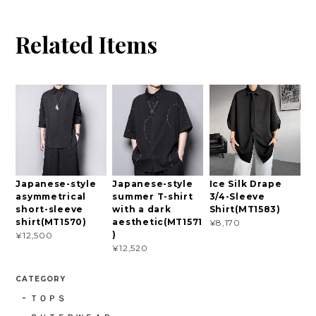
Related Items
Japanese-style
Japanese-style
Ice Silk Drape
asymmetrical
summer T-shirt
3/4-Sleeve
short-sleeve
with a dark
Shirt(MT1583)
shirt(MT1570)
aesthetic(MT1571
¥8,170
)
¥12,500
¥12,520
CATEGORY
ＴＯＰＳ